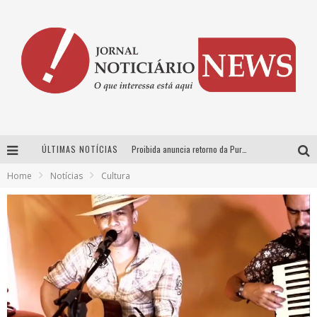
ÚLTIMAS NOTÍCIAS
Proibida anuncia retorno da Puro Malte Extra e consolida trajetória de democratização cervejeira no Brasil
Home
Notícias
Cultura
Wetz Beverages aposta no “premium acessível” para democratizar a alta coquetelaria com garrafas de 1 litro
Chitãozinho & Xororó, Daniel, César Menotti & Fabiano e Zezé Di Camargo & Luciano desembarcam em BH neste sábado
Hot Wheels Monster Trucks Live™ confirma Belo Horizonte na turnê América do Sul 2027