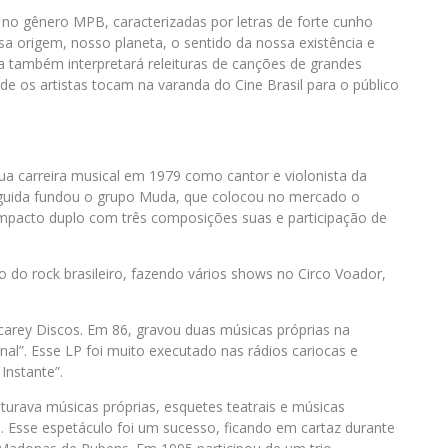
no gênero MPB, caracterizadas por letras de forte cunho
ssa origem, nosso planeta, o sentido da nossa existência e
 também interpretará releituras de canções de grandes
 os artistas tocam na varanda do Cine Brasil para o público
 sua carreira musical em 1979 como cantor e violonista da
eguida fundou o grupo Muda, que colocou no mercado o
mpacto duplo com três composições suas e participação de
 do rock brasileiro, fazendo vários shows no Circo Voador,
arey Discos. Em 86, gravou duas músicas próprias na
rnal”. Esse LP foi muito executado nas rádios cariocas e
Instante”.
rava músicas próprias, esquetes teatrais e músicas
. Esse espetáculo foi um sucesso, ficando em cartaz durante