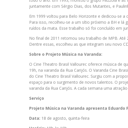
todo o ano. Em 1993, montou o grupo Filizzola e as
juntamente com Sérgio Dias, dos Mutantes, e Pauli
Em 1999 voltou para Belo Horizonte e dedicou-se a c
Para isso, recolheu-se a um sítio próximo a BH e lá
ruídos da mata. Esse trabalho só foi concluído em 
No final de 2011 retomou seu trabalho de MPB. Até 2
Dentre essas, escolheu as que integram seu novo C
Sobre o Projeto Música na Varanda:
O Cine Theatro Brasil Vallourec oferece música de qu
19h, na varanda da Rua Carijós. O Varanda Cine Brasi
do Cine Theatro Brasil Vallourec. Surgiu com a propos
espaço para o surgimento de novos talentos. O proje
varanda da Rua Carijós. A cada semana uma atração mu
Serviço
Projeto Música na Varanda apresenta Eduardo Fi
Data:
18 de agosto, quinta-feira