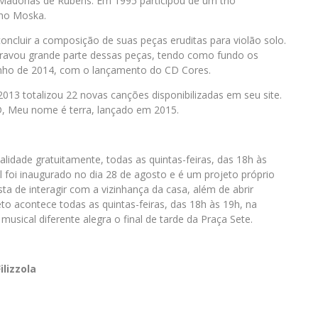
 Madonas de Rubens. Em 1995 participou de um trio
nho Moska.
oncluir a composição de suas peças eruditas para violão solo.
 gravou grande parte dessas peças, tendo como fundo os
junho de 2014, com o lançamento do CD Cores.
013 totalizou 22 novas canções disponibilizadas em seu site.
D, Meu nome é terra, lançado em 2015.
alidade gratuitamente, todas as quintas-feiras, das 18h às
l foi inaugurado no dia 28 de agosto e é um projeto próprio
ta de interagir com a vizinhança da casa, além de abrir
to acontece todas as quintas-feiras, das 18h às 19h, na
sical diferente alegra o final de tarde da Praça Sete.
lizzola