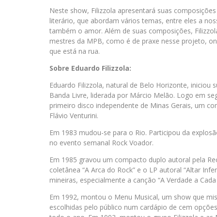
Neste show, Filizzola apresentará suas composições 
literário, que abordam vários temas, entre eles a no
também o amor. Além de suas composições, Filizzola
mestres da MPB, como é de praxe nesse projeto, onde
que está na rua.
Sobre Eduardo Filizzola:
Eduardo Filizzola, natural de Belo Horizonte, iniciou
Banda Livre, liderada por Márcio Melão. Logo em s
primeiro disco independente de Minas Gerais, um co
Flávio Venturini.
Em 1983 mudou-se para o Rio. Participou da explosão
no evento semanal Rock Voador.
Em 1985 gravou um compacto duplo autoral pela Rec
coletânea “A Arca do Rock” e o LP autoral “Altar Infe
mineiras, especialmente a canção “A Verdade a Cada 
Em 1992, montou o Menu Musical, um show que mistu
escolhidas pelo público num cardápio de cem opções