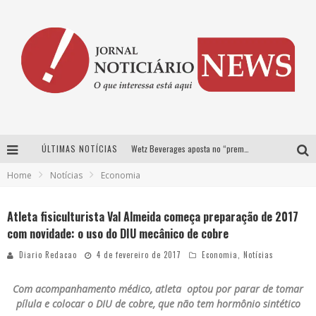
ÚLTIMAS NOTÍCIAS
Wetz Beverages aposta no “premium acessível” para democratizar a alta coquetelaria com garrafas de 1 litro
Home
Notícias
Economia
Chitãozinho & Xororó, Daniel, César Menotti & Fabiano e Zezé Di Camargo & Luciano desembarcam em BH neste sábado
Com João Gomes, Calcinha Preta, Clayton & Romário e outros grandes nomes, Festa da Banana vai até domingo em Santa Bárbara do Tugúrio
Atleta fisiculturista Val Almeida começa preparação de 2017
com novidade: o uso do DIU mecânico de cobre
Proibida anuncia retorno da Puro Malte Extra e consolida trajetória de democratização cervejeira no Brasil
Diario Redacao
4 de fevereiro de 2017
Economia
,
Notícias
Com acompanhamento médico, atleta optou por parar de tomar
pílula e colocar o DIU de cobre, que não tem hormônio sintético