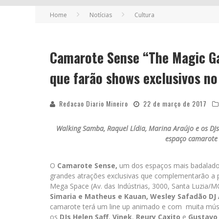
Home
Notícias
Cultura
Camarote Sense “The Magic Ga
que farão shows exclusivos no 
Redacao Diario Mineiro
22 de março de 2017
Walking Samba, Raquel Lídia, Marina Araújo e os DJs
es
paço
camarote 
O
Camarote Sense,
um dos espaços mais badalados
grandes atrações exclusivas que complementarão a pro
Mega Space (Av. das Indústrias, 3000, Santa Luzia/M
Simaria e Matheus e Kauan, Wesley Safadão DJ A
camarote terá um line up animado e com muita mú
os
DJs Helen Saff
,
Vinek
,
Reury Caxito
e
Gustavo