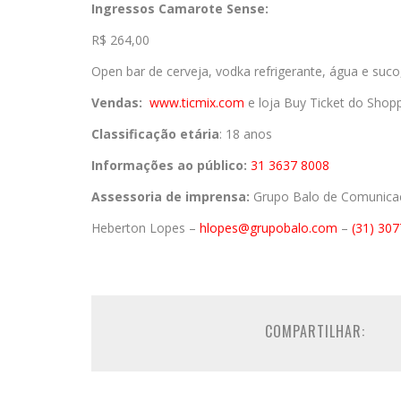
Ingressos Camarote Sense:
R$ 264,00
Open bar de cerveja, vodka refrigerante, água e suco
Vendas:
www.ticmix.com
e loja Buy Ticket do Shopp
Classificação etária
: 18 anos
Informações ao público:
31 3637 8008
Assessoria de imprensa:
Grupo Balo de Comunica
Heberton Lopes –
hlopes@grupobalo.com
–
(31) 30
COMPARTILHAR: