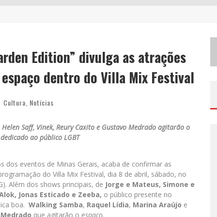
W
ETZ BEVERAGES APOSTA NO “PREMIUM ACESSÍVEL” PARA DEMOCRATIZAR A ALTA COQUETELARIA COM GARRAFAS DE 1 LITRO
C
HITÃOZINHO & XORORÓ, DANIEL, CÉSAR MENOTTI & FABIANO E ZEZÉ DI CAMARGO & LUCIANO DESEMBARCAM EM BH NESTE SÁBADO
rden Edition” divulga as atrações
H
OT WHEELS MONSTER TRUCKS LIVE™ CONFIRMA BELO HORIZONTE NA TURNÊ AMÉRICA DO SUL 2027
espaço dentro do Villa Mix Festival
Cultura
,
Notícias
 Helen Saff, Vinek, Reury Caxito e Gustavo Medrado agitarão o
dedicado ao público LGBT
 dos eventos de Minas Gerais, acaba de confirmar as
gramação do Villa Mix Festival, dia 8 de abril, sábado, no
G). Além dos shows principais, de
Jorge e Mateus, Simone e
lok, Jonas Esticado e Zeeba,
o público presente no
sica boa.
Walking Samba
,
Raquel Lídia
,
Marina Araújo
e
 Medrado
que agitarão o e
spaço.