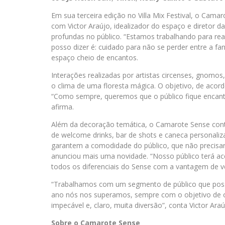
Em sua terceira edição no Villa Mix Festival, o Cama
com Victor Araújo, idealizador do espaço e diretor 
profundas no público. “Estamos trabalhando para real
posso dizer é: cuidado para não se perder entre a fa
espaço cheio de encantos.
Interações realizadas por artistas circenses, gnomos, 
o clima de uma floresta mágica. O objetivo, de acord
“Como sempre, queremos que o público fique encant
afirma.
Além da decoração temática, o Camarote Sense conta
de welcome drinks, bar de shots e caneca personaliz
garantem a comodidade do público, que não precisará
anunciou mais uma novidade. “Nosso público terá ace
todos os diferenciais do Sense com a vantagem de ver
“Trabalhamos com um segmento de público que possui
ano nós nos superamos, sempre com o objetivo de 
impecável e, claro, muita diversão”, conta Victor Araú
Sobre o Camarote Sense