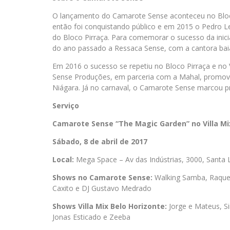
O lançamento do Camarote Sense aconteceu no Bloc
então foi conquistando público e em 2015 o Pedro L
do Bloco Pirraça. Para comemorar o sucesso da iniciati
do ano passado a Ressaca Sense, com a cantora baia
Em 2016 o sucesso se repetiu no Bloco Pirraça e no Vi
Sense Produções, em parceria com a Mahal, promove
Niágara. Já no carnaval, o Camarote Sense marcou pr
Serviço
Camarote Sense “The Magic Garden” no Villa Mix
Sábado, 8 de abril de 2017
Local:
Mega Space – Av das Indústrias, 3000, Santa L
Shows no Camarote Sense:
Walking Samba, Raquel 
Caxito e DJ Gustavo Medrado
Shows Villa Mix Belo Horizonte:
Jorge e Mateus, S
Jonas Esticado e Zeeba