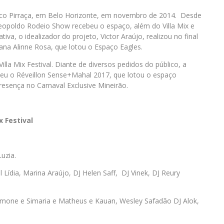
o Pirraça, em Belo Horizonte, em novembro de 2014. Desde
eopoldo Rodeio Show recebeu o espaço, além do Villa Mix e
va, o idealizador do projeto, Victor Araújo, realizou no final
na Alinne Rosa, que lotou o Espaço Eagles.
lla Mix Festival. Diante de diversos pedidos do público, a
u o Réveillon Sense+Mahal 2017, que lotou o espaço
esença no Carnaval Exclusive Mineirão.
 Festival
uzia.
Lídia, Marina Araújo, DJ Helen Saff, DJ Vinek, DJ Reury
imone e Simaria e Matheus e Kauan, Wesley Safadão DJ Alok,