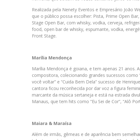
Realizada pela Nenety Eventos e Empresário João We
que o público possa escolher: Pista, Prime Open Bar, 
Stage Open Bar, com whisky, vodka, cerveja, refrige
food, open bar de whisky, espumante, vodka, energéti
Front Stage.
Marília Mendonça
Marília Mendonça é goiana, e tem apenas 21 anos. 
compositora, colecionando grandes sucessos como “É
você voltar” e “Cuida Bem Dela” sucesso de Henriq
cantora ficou reconhecida por dar voz a figura femin
marcante da música sertaneja e está na estrada di
Manaus, que tem hits como “Eu Sei de Cor”, “Alô Porte
Maiara & Maraísa
Além de irmãs, gêmeas e de aparência bem semelh