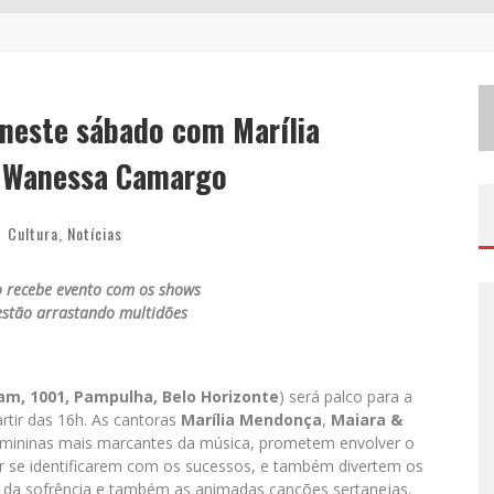
W
ETZ BEVERAGES APOSTA NO “PREMIUM ACESSÍVEL” PARA DEMOCRATIZAR A ALTA COQUETELARIA COM GARRAFAS DE 1 LITRO
C
HITÃOZINHO & XORORÓ, DANIEL, CÉSAR MENOTTI & FABIANO E ZEZÉ DI CAMARGO & LUCIANO DESEMBARCAM EM BH NESTE SÁBADO
 neste sábado com Marília
H
OT WHEELS MONSTER TRUCKS LIVE™ CONFIRMA BELO HORIZONTE NA TURNÊ AMÉRICA DO SUL 2027
e Wanessa Camargo
Cultura
,
Notícias
 recebe evento com os shows
estão arrastando multidões
m, 1001, Pampulha, Belo Horizonte
) será palco para a
rtir das 16h. As cantoras
Marília Mendonça
,
Maiara &
emininas mais marcantes da música, prometem envolver o
r se identificarem com os sucessos, e também divertem os
 da sofrência e também as animadas canções sertanejas.