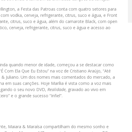
llington, a Festa das Patroas conta com quatro setores para
com vodka, cerveja, refrigerante, citrus, suco e água, e Front
rante, citrus, suco e água, além do camarote Black, com open
co, cerveja, refrigerante, citrus, suco e água e acesso ao
Ainda quando menor de idade, começou a se destacar como
 Com Ela Que Eu Estou” na voz de Cristiano Araújo, “Até
ue & Juliano. Um dos nomes mais comentados do mercado, a
ina em suas canções. Hoje Marília é vista como a voz mais
vulgando o seu novo DVD,
Realidade,
gravado ao vivo em
iro” e o grande sucesso “Infiel”.
ante, Maiara & Maraísa compartilham do mesmo sonho e