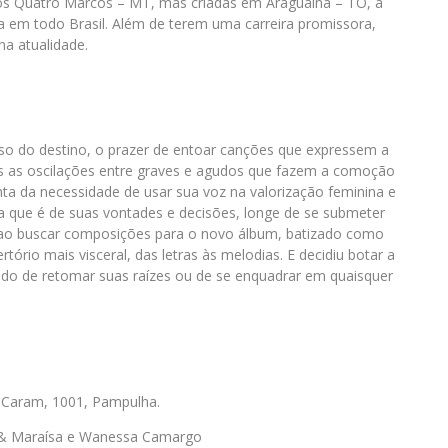
dos Quatro Marcos – MT, mas criadas em Araguaina – TO, a
ta em todo Brasil. Além de terem uma carreira promissora,
na atualidade.
o do destino, o prazer de entoar canções que expressem a
das as oscilações entre graves e agudos que fazem a comoção
a da necessidade de usar sua voz na valorização feminina e
 que é de suas vontades e decisões, longe de se submeter
ue, ao buscar composições para o novo álbum, batizado como
ertório mais visceral, das letras às melodias. E decidiu botar a
do de retomar suas raízes ou de se enquadrar em quaisquer
 Caram, 1001, Pampulha.
 & Maraísa e Wanessa Camargo