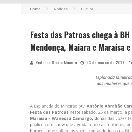
Home
Notícias
Cultura
Festa das Patroas chega à BH
Mendonça, Maiara e Maraísa 
Redacao Diario Mineiro
23 de março de 2017
Esplanada Mineirão
das mulheres que 
A Esplanada do Mineirão (Av.
Antônio Abrahão Cara
Festa das Patroas
neste sábado, 25 de março, a pa
Maraísa
e
Wanessa Camargo,
d
onas das vozes f
público com show que agrada muito as mulheres, po
homens, que soltam as vozes cantando junto os hits