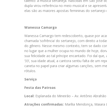
talento: a música sertaneja. Nascidas em São José 
dupla virou referência no meio musical e se apresen
elas são as maiores apostas femininas do sertanejo 
Wanessa Camargo
Wanessa Camargo tem redescoberto, quase por acas
chamada ‘sofrência’ do sertanejo, com direito a to
do gênero. Nesse mesmo contexto, tem se dado cont
no lugar que a mulher ocupa no mundo de hoje, dona
sua felicidade ao tal príncipe encantado. Foi daí q
‘33’, sua idade atual, a cantora sentiu falta de um rep
caneta no papel para criar algumas canções, sem me
rótulos.
Serviço
Festa das Patroas
Local:
Esplanada do Mineirão – Av. Antônio Abrahão
Atrações confirmadas:
Marília Mendonça, Maiara