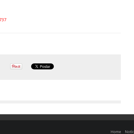
2737
Home
Notíc