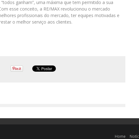
: “todos ganham”, uma máxima que tem permitido a sua
 Com esse conceito, a RE/MAX revolucionou o mercado
s melhores profissionais do mercado,
ter
equipes motivadas e
restar o melhor serviço aos clientes.
Home
Notíc