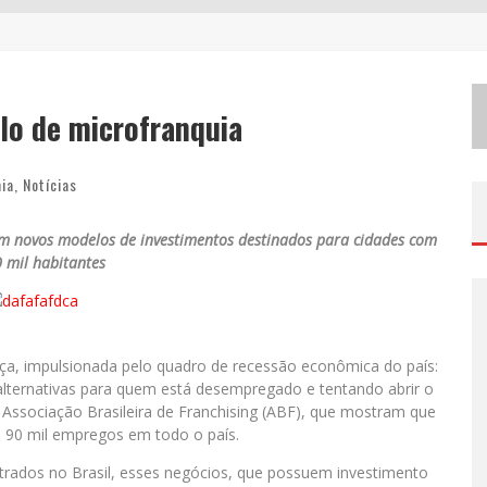
W
ETZ BEVERAGES APOSTA NO “PREMIUM ACESSÍVEL” PARA DEMOCRATIZAR A ALTA COQUETELARIA COM GARRAFAS DE 1 LITRO
C
HITÃOZINHO & XORORÓ, DANIEL, CÉSAR MENOTTI & FABIANO E ZEZÉ DI CAMARGO & LUCIANO DESEMBARCAM EM BH NESTE SÁBADO
H
OT WHEELS MONSTER TRUCKS LIVE™ CONFIRMA BELO HORIZONTE NA TURNÊ AMÉRICA DO SUL 2027
o de microfranquia
ia
,
Notícias
 em novos modelos de investimentos destinados para cidades com
0 mil habitantes
a, impulsionada pelo quadro de recessão econômica do país:
alternativas para quem está desempregado e tentando abrir o
ssociação Brasileira de Franchising (ABF), que mostram que
 90 mil empregos em todo o país.
rados no Brasil, esses negócios, que possuem investimento