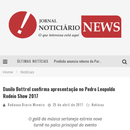
ÚLTIMAS NOTÍCIAS
Proibida anuncia retorno da Puro Malte Extra e consolida trajetória de democratização cervejeira no Brasil
Home
Notícias
Wetz Beverages aposta no “premium acessível” para democratizar a alta coquetelaria com garrafas de 1 litro
Chitãozinho & Xororó, Daniel, César Menotti & Fabiano e Zezé Di Camargo & Luciano desembarcam em BH neste sábado
Danilo Bottrel confirma apresentação no Pedro Leopoldo
Rodeio Show 2017
Hot Wheels Monster Trucks Live™ confirma Belo Horizonte na turnê América do Sul 2027
Redacao Diario Mineiro
25 de abril de 2017
Notícias
O galã da música sertaneja estreia nova
turnê no palco principal do evento