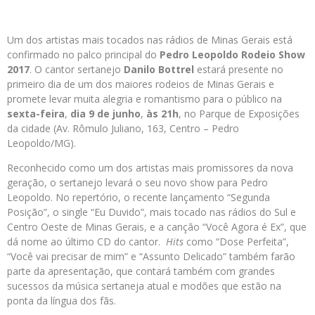
Um dos artistas mais tocados nas rádios de Minas Gerais está
confirmado no palco principal do
Pedro Leopoldo Rodeio Show
2017
. O cantor sertanejo
Danilo Bottrel
estará presente no
primeiro dia de um dos maiores rodeios de Minas Gerais e
promete levar muita alegria e romantismo para o público na
sexta-feira
,
dia 9 de junho
,
às 21h
, no Parque de Exposições
da cidade (Av. Rômulo Juliano, 163, Centro – Pedro
Leopoldo/MG).
Reconhecido como um dos artistas mais promissores da nova
geração, o sertanejo levará o seu novo show para Pedro
Leopoldo. No repertório, o recente lançamento “Segunda
Posição”, o single “Eu Duvido”, mais tocado nas rádios do Sul e
Centro Oeste de Minas Gerais, e a canção “Você Agora é Ex”, que
dá nome ao último CD do cantor.
Hits
como “Dose Perfeita”,
“Você vai precisar de mim” e “Assunto Delicado” também farão
parte da apresentação, que contará também com grandes
sucessos da música sertaneja atual e modões que estão na
ponta da língua dos fãs.