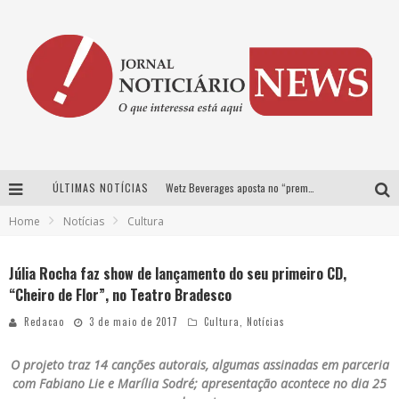
ÚLTIMAS NOTÍCIAS
Wetz Beverages aposta no “premium acessível” para democratizar a alta coquetelaria com garrafas de 1 litro
Home
Notícias
Cultura
Chitãozinho & Xororó, Daniel, César Menotti & Fabiano e Zezé Di Camargo & Luciano desembarcam em BH neste sábado
Com João Gomes, Calcinha Preta, Clayton & Romário e outros grandes nomes, Festa da Banana vai até domingo em Santa Bárbara do Tugúrio
Júlia Rocha faz show de lançamento do seu primeiro CD,
“Cheiro de Flor”, no Teatro Bradesco
Proibida anuncia retorno da Puro Malte Extra e consolida trajetória de democratização cervejeira no Brasil
Redacao
3 de maio de 2017
Cultura
,
Notícias
O projeto traz 14 canções autorais, algumas assinadas em parceria
com Fabiano Lie e Marília Sodré; apresentação acontece no dia 25