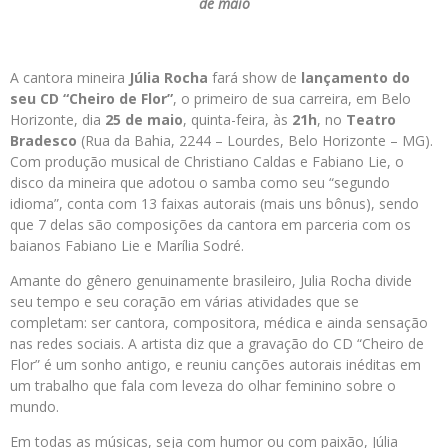
de maio
A cantora mineira
Júlia Rocha
fará show de
lançamento do
seu CD “Cheiro de Flor”
, o primeiro de sua carreira, em Belo
Horizonte, dia
25 de maio
, quinta-feira, às
21h
, no
Teatro
Bradesco
(Rua da Bahia, 2244 – Lourdes, Belo Horizonte – MG).
Com produção musical de Christiano Caldas e Fabiano Lie, o
disco da mineira que adotou o samba como seu “segundo
idioma”, conta com 13 faixas autorais (mais uns bônus), sendo
que 7 delas são composições da cantora em parceria com os
baianos Fabiano Lie e Marília Sodré.
Amante do gênero genuinamente brasileiro, Julia Rocha divide
seu tempo e seu coração em várias atividades que se
completam: ser cantora, compositora, médica e ainda sensação
nas redes sociais. A artista diz que a gravação do CD “Cheiro de
Flor” é um sonho antigo, e reuniu canções autorais inéditas em
um trabalho que fala com leveza do olhar feminino sobre o
mundo.
Em todas as músicas, seja com humor ou com paixão, Júlia