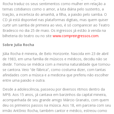
Rocha traduz os seus sentimentos como mulher em relação a
temas cotidianos como o amor, a luta diária pelo sustento, a
traição, a incerteza do amanhã, a filha, a paixão pelo samba. O
CD já está disponível nas plataformas digitais, mas quem quiser
curtir um samba de primeira ao vivo, é só comparecer ao Teatro
Bradesco no dia 25 de maio. Os ingressos já estão à venda na
bilheteria do teatro ou no site
www.compreingressos.com
.
Sobre Julia Rocha
Júlia Rocha é mineira, de Belo Horizonte. Nascida em 23 de abril
de 1983, em uma família de músicos e médicos, decidiu não se
dividir. Tornou-se médica com a mesma naturalidade que tornou-
se cantora. Veio “de fábrica”, como costuma dizer, com tantas
afinidades com a música e a medicina que preferiu não escolher
entre uma paixão e outra.
Desde a adolescência, passeou por diversos ritmos dentro da
MPB. Aos 15 anos, já cantava em barzinhos da capital mineira,
acompanhada de seu grande amigo Márcio Granato, com quem
deu os primeiros passos na música. Aos 18, em parceria com seu
irmão Antônio Rocha, também cantor e médico, estreou como