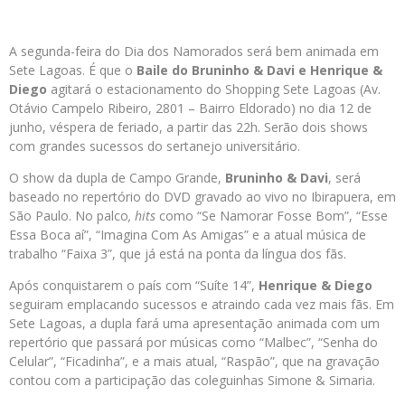
A segunda-feira do Dia dos Namorados será bem animada em
Sete Lagoas. É que o
Baile do Bruninho & Davi e Henrique &
Diego
agitará o estacionamento do Shopping Sete Lagoas (Av.
Otávio Campelo Ribeiro, 2801 – Bairro Eldorado) no dia 12 de
junho, véspera de feriado, a partir das 22h. Serão dois shows
com grandes sucessos do sertanejo universitário.
O show da dupla de Campo Grande,
Bruninho & Davi
, será
baseado no repertório do DVD gravado ao vivo no Ibirapuera, em
São Paulo. No palco
, hits
como “Se Namorar Fosse Bom”, “Esse
Essa Boca aí”, “Imagina Com As Amigas” e a atual música de
trabalho “Faixa 3”, que já está na ponta da língua dos fãs.
Após conquistarem o país com “Suíte 14”,
Henrique & Diego
seguiram emplacando sucessos e atraindo cada vez mais fãs. Em
Sete Lagoas, a dupla fará uma apresentação animada com um
repertório que passará por músicas como “Malbec”, “Senha do
Celular”, “Ficadinha”, e a mais atual, “Raspão”, que na gravação
contou com a participação das coleguinhas Simone & Simaria.