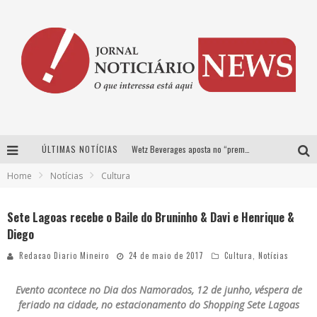
ÚLTIMAS NOTÍCIAS
Wetz Beverages aposta no “premium acessível” para democratizar a alta coquetelaria com garrafas de 1 litro
Home
Notícias
Cultura
Chitãozinho & Xororó, Daniel, César Menotti & Fabiano e Zezé Di Camargo & Luciano desembarcam em BH neste sábado
Com João Gomes, Calcinha Preta, Clayton & Romário e outros grandes nomes, Festa da Banana vai até domingo em Santa Bárbara do Tugúrio
Sete Lagoas recebe o Baile do Bruninho & Davi e Henrique &
Diego
Proibida anuncia retorno da Puro Malte Extra e consolida trajetória de democratização cervejeira no Brasil
Redacao Diario Mineiro
24 de maio de 2017
Cultura
,
Notícias
Evento acontece no Dia dos Namorados, 12 de junho, véspera de
feriado na cidade, no estacionamento do Shopping Sete Lagoas