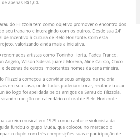
co de apenas R$1,00.
 Sarau do Filizzola tem como objetivo promover o encontro dos
do seu trabalho e interagindo com os outros. Desde sua 24ª
l de Incentivo à Cultura de Belo Horizonte. Com esta
ojeto, valorizando ainda mais a iniciativa.
00 renomados artistas como Toninho Horta, Tadeu Franco,
Angelo, Wilson Sideral, Juarez Moreira, Aline Calixto, Chico
a e dezenas de outros importantes nomes da cena mineira.
o Filizzola começou a convidar seus amigos, na maioria
is em sua casa, onde todos poderiam tocar, recitar e trocar
união logo foi apelidada pelos amigos de Sarau do Filizzola,
irando tradição no calendário cultural de Belo Horizonte.
 sua carreira musical em 1979 como cantor e violonista da
eguida fundou o grupo Muda, que colocou no mercado o
mpacto duplo com três composições suas e participação de