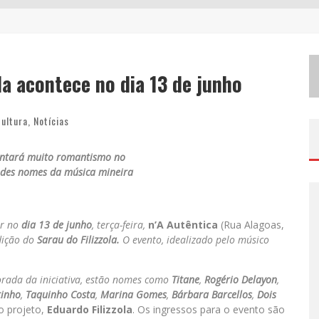
W
ETZ BEVERAGES APOSTA NO “PREMIUM ACESSÍVEL” PARA DEMOCRATIZAR A ALTA COQUETELARIA COM GARRAFAS DE 1 LITRO
C
HITÃOZINHO & XORORÓ, DANIEL, CÉSAR MENOTTI & FABIANO E ZEZÉ DI CAMARGO & LUCIANO DESEMBARCAM EM BH NESTE SÁBADO
la acontece no dia 13 de junho
H
OT WHEELS MONSTER TRUCKS LIVE™ CONFIRMA BELO HORIZONTE NA TURNÊ AMÉRICA DO SUL 2027
ultura
,
Notícias
ntará muito romantismo no
ndes nomes d
a música mineira
ir no
dia 13 de junho
, terça-feira,
n’A Autêntica
(Rua Alagoas,
dição do
Sarau do Filizzola.
O evento, idealizado pelo músico
orada da iniciativa, estão nomes como
Titane
,
Rogério Delayon
,
tinho
,
Taquinho Costa
,
Marina Gomes
,
Bárbara Barcellos
,
Dois
o projeto,
Eduardo Filizzola
. Os ingressos para o evento são