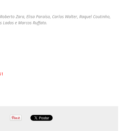
 Roberto Zara, Elisa Paraíso, Carlos Walter, Raquel Coutinho,
s Lados e Marcos Ruffato.
51