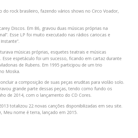
 do rock brasileiro, fazendo vários shows no Circo Voador,
arey Discos. Em 86, gravou duas músicas próprias na
rnal”. Esse LP foi muito executado nas rádios cariocas e
Instante”.
rava músicas próprias, esquetes teatrais e músicas
. Esse espetáculo foi um sucesso, ficando em cartaz durante
 Madonas de Rubens. Em 1995 participou de um trio
nho Moska.
oncluir a composição de suas peças eruditas para violão solo.
 gravou grande parte dessas peças, tendo como fundo os
junho de 2014, com o lançamento do CD Cores.
013 totalizou 22 novas canções disponibilizadas em seu site.
D, Meu nome é terra, lançado em 2015.