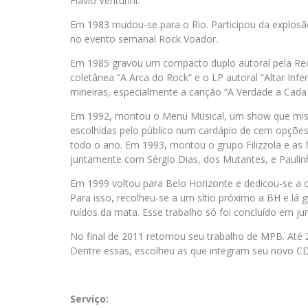
Flávio Venturini.
Em 1983 mudou-se para o Rio. Participou da explosão
no evento semanal Rock Voador.
Em 1985 gravou um compacto duplo autoral pela Rec
coletânea “A Arca do Rock” e o LP autoral “Altar Infe
mineiras, especialmente a canção “A Verdade a Cada 
Em 1992, montou o Menu Musical, um show que mistu
escolhidas pelo público num cardápio de cem opções
todo o ano. Em 1993, montou o grupo Filizzola e as
juntamente com Sérgio Dias, dos Mutantes, e Pauli
Em 1999 voltou para Belo Horizonte e dedicou-se a c
Para isso, recolheu-se a um sítio próximo a BH e lá
ruídos da mata. Esse trabalho só foi concluído em 
No final de 2011 retomou seu trabalho de MPB. Até 2
Dentre essas, escolheu as que integram seu novo C
Serviço: