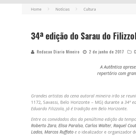
Home
Notícias
Cultura
34ª edição do Sarau do Filizzo
Redacao Diario Mineiro
2 de junho de 2017
C
A Autêntica
aprese
repertório com gra
Grandes artistas da cena autoral mineira irão se reun
1172, Savassi, Belo Horizonte – MG) durante a
34ª e
Eduardo Filizzola, já é tradição em Belo Horizonte.
Entre os convidados dos da penúltima edição da temp
Roberto Zara
,
Elisa Paraíso
,
Carlos Walter
,
Raquel Cou
Lados
,
Marcos Ruffato
e o
idealizador e organizador d