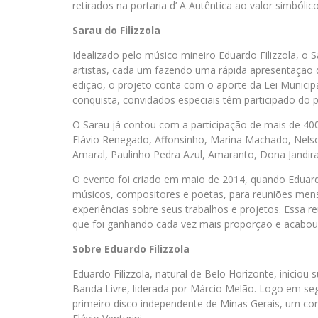
retirados na portaria d’ A Autêntica ao valor simbóli
Sarau do Filizzola
Idealizado pelo músico mineiro Eduardo Filizzola, o
artistas, cada um fazendo uma rápida apresentação 
edição, o projeto conta com o aporte da Lei Municipa
conquista, convidados especiais têm participado do pr
O Sarau já contou com a participação de mais de 4
Flávio Renegado, Affonsinho, Marina Machado, Nelson 
Amaral, Paulinho Pedra Azul, Amaranto, Dona Jandir
O evento foi criado em maio de 2014, quando Eduard
músicos, compositores e poetas, para reuniões mensa
experiências sobre seus trabalhos e projetos. Essa re
que foi ganhando cada vez mais proporção e acabou v
Sobre Eduardo Filizzola
Eduardo Filizzola, natural de Belo Horizonte, iniciou
Banda Livre, liderada por Márcio Melão. Logo em s
primeiro disco independente de Minas Gerais, um co