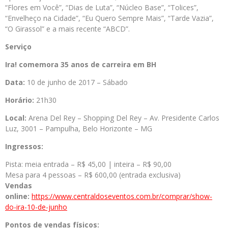
“Flores em Você”, “Dias de Luta”, “Núcleo Base”, “Tolices”,
“Envelheço na Cidade”, “Eu Quero Sempre Mais”, “Tarde Vazia”,
“O Girassol” e a mais recente “ABCD”.
Serviço
Ira! comemora 35 anos de carreira em BH
Data:
10 de junho de 2017 – Sábado
Horário:
21h30
Local:
Arena Del Rey – Shopping Del Rey – Av. Presidente Carlos
Luz, 3001 – Pampulha, Belo Horizonte – MG
Ingressos:
Pista: meia entrada – R$ 45,00 | inteira – R$ 90,00
Mesa para 4 pessoas – R$ 600,00 (entrada exclusiva)
Vendas
online:
https://www.centraldoseventos.com.br/comprar/show-
do-ira-10-de-junho
Pontos de vendas físicos: