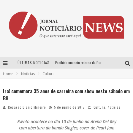
ÚLTIMAS NOTÍCIAS
Proibida anuncia retorno da Puro Malte Extra e consolida trajetória de democratização cervejeira no Brasil
Home
Notícias
Cultura
Wetz Beverages aposta no “premium acessível” para democratizar a alta coquetelaria com garrafas de 1 litro
Chitãozinho & Xororó, Daniel, César Menotti & Fabiano e Zezé Di Camargo & Luciano desembarcam em BH neste sábado
Ira! comemora 35 anos de carreira com show neste sábado em
BH
Hot Wheels Monster Trucks Live™ confirma Belo Horizonte na turnê América do Sul 2027
Redacao Diario Mineiro
5 de junho de 2017
Cultura
,
Notícias
Evento acontece no dia 10 de junho na Arena Del Rey
com abertura da banda Singles, cover de Pearl Jam