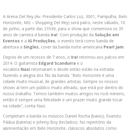
A Arena Del Rey (Av. Presidente Carlos Luz, 3001, Pampulha, Belo
Horizonte, MG – Shopping Del Rey) será palco, neste sábado, 10
de junho, a partir das 21h30, para o show que comemora os 35
anos de carreira d banda
Ira!
Com produção da
Solução em
Eventos
e a
IG Produções
, o evento terá como banda de
abertura a
Singles
, cover da banda norte-americana
Pearl Jam
.
Depois de um recesso de 7 anos, o
Ira!
retornou aos palcos em
2014. O guitarrista
Edgard Scandurra
e o
vocalista
Nasi
retomaram e desde então estão na estrada
fazendo a alegria dos fãs da banda. “Belo Horizonte é uma
cidade muito musical, de grandes artistas. Sempre os nossos
shows aí tem um público muito afinado, que está por dentro do
nosso trabalho. Temos também muitos amigos no rock mineiro,
então é sempre uma felicidade e um prazer muito grande tocar
na cidade”, conta Nasi.
Completam a banda os músicos Daniel Rocha (baixo), Evaristo
Pádua (bateria) e Johnny Boy (teclados). No repertório da
apresentação em Belo Horizonte, clássicos absolutos como