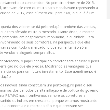
portamento do consumidor. No primeiro trimestre de 2015,
l, achavam ele caro ou muito caro e acabavam repensando a
ríodo de 2017, esse número caiu para 64%, o que já é um
 A queda dos valores se dá pela redução também das vendas,
ca que tem afetado muito o mercado. Diante disso, a máster
a primordial em negociações imobiliárias, a qualidade. Para
nvolvimento de seus corretores, na perspectiva que eles
arceiras com todo o mercado, o que aumenta não só a
 de vendas e alugueis sempre altos.
oferecido, o papel principal do corretor será analisar o perfil
perfeição no que ele precisa. Mostrando as vantagens que
ia a dia ou para um futuro investimento. Esse atendimento é
ciação.
e, os imóveis ainda constituem um porto-seguro para o seu
nomias dos períodos de alta inflação e de política do governo
i na RE/MAX nós incentivamos sempre os corretores a
 mantido os índices em crescente, porque estamos mostrando
 que a economia e o mercado dão e que precisam ser