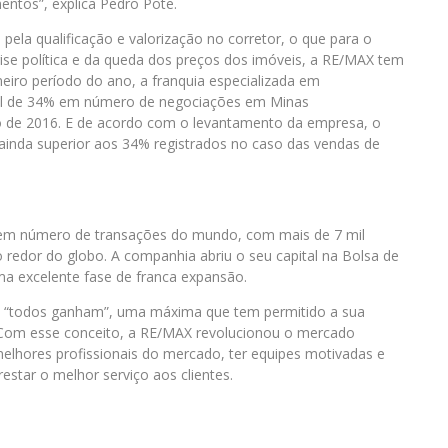
mentos”, explica Pedro Pote.
 pela qualificação e valorização no corretor, o que para o
rise política e da queda dos preços dos imóveis, a RE/MAX tem
eiro período do ano, a franquia especializada em
ral de 34% em número de negociações em Minas
de 2016. E de acordo com o levantamento da empresa, o
ainda superior aos 34% registrados no caso das vendas de
s em número de transações do mundo, com mais de 7 mil
 redor do globo. A companhia abriu o seu capital na Bolsa de
a excelente fase de franca expansão.
: “todos ganham”, uma máxima que tem permitido a sua
 Com esse conceito, a RE/MAX revolucionou o mercado
 melhores profissionais do mercado, ter equipes motivadas e
restar o melhor serviço aos clientes.