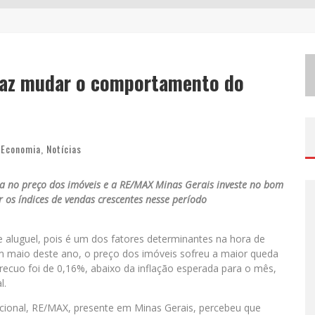
W
ETZ BEVERAGES APOSTA NO “PREMIUM ACESSÍVEL” PARA DEMOCRATIZAR A ALTA COQUETELARIA COM GARRAFAS DE 1 LITRO
C
HITÃOZINHO & XORORÓ, DANIEL, CÉSAR MENOTTI & FABIANO E ZEZÉ DI CAMARGO & LUCIANO DESEMBARCAM EM BH NESTE SÁBADO
 faz mudar o comportamento do
H
OT WHEELS MONSTER TRUCKS LIVE™ CONFIRMA BELO HORIZONTE NA TURNÊ AMÉRICA DO SUL 2027
Economia
,
Notícias
ca no preço dos imóveis e a RE/MAX Minas Gerais investe no bom
os índices de vendas crescentes nesse período
e aluguel, pois é um dos fatores determinantes na hora de
Em maio deste ano, o preço dos imóveis sofreu a maior queda
ecuo foi de 0,16%, abaixo da inflação esperada para o mês,
l.
nacional, RE/MAX, presente em Minas Gerais, percebeu que