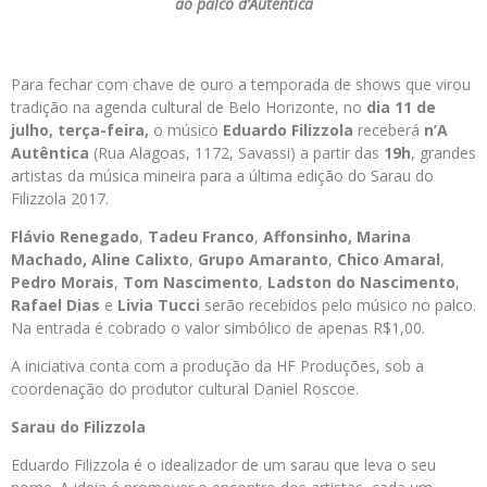
ao palco d’Autêntica
Para fechar com chave de ouro a temporada de shows que virou
tradição na agenda cultural de Belo Horizonte, no
dia 11 de
julho, terça-feira,
o músico
Eduardo Filizzola
receberá
n’A
Autêntica
(Rua Alagoas, 1172, Savassi) a partir das
19h
, grandes
artistas da música mineira para a última edição do Sarau do
Filizzola 2017.
Flávio Renegado
,
Tadeu Franco
,
Affonsinho, Marina
Machado, Aline Calixto
,
Grupo Amaranto
,
Chico Amaral
,
Pedro Morais
,
Tom Nascimento
,
Ladston do Nascimento
,
Rafael Dias
e
Livia Tucci
serão recebidos pelo músico no palco.
Na entrada é cobrado o valor simbólico de apenas R$1,00.
A iniciativa conta com a produção da HF Produções, sob a
coordenação do produtor cultural Daniel Roscoe.
Sarau do Filizzola
Eduardo Filizzola é o idealizador de um sarau que leva o seu