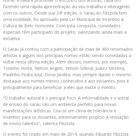
nome. A ideia é promover o encontro dos artistas, cada um
fazendo uma rápida apresentação do seu trabalho e interagindo
com os outros. Desde sua 24ª edição, o Sarau do Filizzola tem
uma novidade, foi aprovado pela Lei Municipal de Incentivo à
Cultura de Belo Horizonte. Com esta conquista, convidados
especiais têm participado do projeto, valorizando ainda mais a
iniciativa.
O Sarau já contou com a participação de mais de 400 renomados
artistas e alguns dos principais nomes estão sendo convidados a
voltar nesta última edição. Além desses, tivemos, por exemplo,
Toninho Horta, Nelson Angelo, Wilson Sideral, Juarez Moreira,
Paulinho Pedra Azul, Dona Jandira, mas sempre dando o mesmo
destaque aos nomes menos conhecidos e aos iniciantes, pois é
principalmente para beneficiar a eles que existe o evento.
“O trabalho autoral é o principal foco. A informalidade e o astral
de ensaio do sarau são um ambiente perfeito para novas
manifestações artísticas. Cria-se um clima de tolerância e
incentivo para os iniciantes, extremamente propício à revelação
de novos talentos”, salienta Filizzola.
O evento foi criado em maio de 2014, quando Eduardo Filizzola