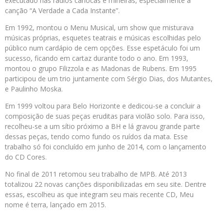
executado nas rádios cariocas e mineiras, especialmente a
canção “A Verdade a Cada Instante”.
Em 1992, montou o Menu Musical, um show que misturava
músicas próprias, esquetes teatrais e músicas escolhidas pelo
público num cardápio de cem opções. Esse espetáculo foi um
sucesso, ficando em cartaz durante todo o ano. Em 1993,
montou o grupo Filizzola e as Madonas de Rubens. Em 1995
participou de um trio juntamente com Sérgio Dias, dos Mutantes,
e Paulinho Moska.
Em 1999 voltou para Belo Horizonte e dedicou-se a concluir a
composição de suas peças eruditas para violão solo. Para isso,
recolheu-se a um sítio próximo a BH e lá gravou grande parte
dessas peças, tendo como fundo os ruídos da mata. Esse
trabalho só foi concluído em junho de 2014, com o lançamento
do CD Cores.
No final de 2011 retomou seu trabalho de MPB. Até 2013
totalizou 22 novas canções disponibilizadas em seu site. Dentre
essas, escolheu as que integram seu mais recente CD, Meu
nome é terra, lançado em 2015.