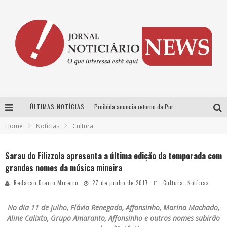
ÚLTIMAS NOTÍCIAS
Proibida anuncia retorno da Puro Malte Extra e consolida trajetória de democratização cervejeira no Brasil
Home
Notícias
Cultura
Wetz Beverages aposta no “premium acessível” para democratizar a alta coquetelaria com garrafas de 1 litro
Chitãozinho & Xororó, Daniel, César Menotti & Fabiano e Zezé Di Camargo & Luciano desembarcam em BH neste sábado
Sarau do Filizzola apresenta a última edição da temporada com
grandes nomes da música mineira
Hot Wheels Monster Trucks Live™ confirma Belo Horizonte na turnê América do Sul 2027
Redacao Diario Mineiro
27 de junho de 2017
Cultura
,
Notícias
No dia 11 de julho, Flávio Renegado, Affonsinho, Marina Machado,
Aline Calixto, Grupo Amaranto, Affonsinho e outros nomes subirão