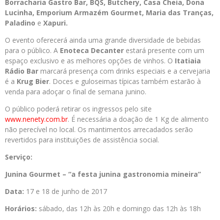
Borracharia Gastro Bar, BQS, Butchery, Casa Cheia, Dona
Lucinha, Emporium Armazém Gourmet, Maria das Tranças,
Paladino
e
Xapuri.
O evento oferecerá ainda uma grande diversidade de bebidas
para o público. A
Enoteca Decanter
estará presente com um
espaço exclusivo e as melhores opções de vinhos. O
Itatiaia
Rádio Bar
marcará presença com drinks especiais e a cervejaria
é a
Krug Bier
. Doces e guloseimas típicas também estarão à
venda para adoçar o final de semana junino.
O público poderá retirar os ingressos pelo site
www.nenety.com.br
. É necessária a doação de 1 Kg de alimento
não perecível no local. Os mantimentos arrecadados serão
revertidos para instituições de assistência social.
Serviço:
Junina Gourmet – “a festa junina gastronomia mineira”
Data:
17 e 18 de junho de 2017
Horários:
sábado, das 12h às 20h e domingo das 12h às 18h