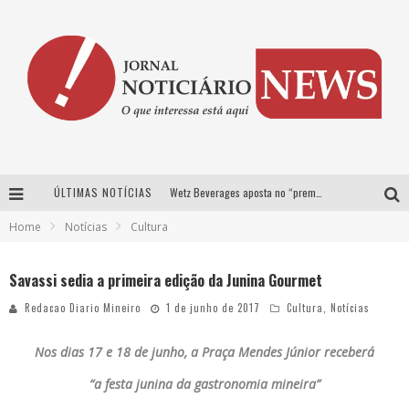
ÚLTIMAS NOTÍCIAS
Wetz Beverages aposta no “premium acessível” para democratizar a alta coquetelaria com garrafas de 1 litro
Home
Notícias
Cultura
Chitãozinho & Xororó, Daniel, César Menotti & Fabiano e Zezé Di Camargo & Luciano desembarcam em BH neste sábado
Com João Gomes, Calcinha Preta, Clayton & Romário e outros grandes nomes, Festa da Banana vai até domingo em Santa Bárbara do Tugúrio
Savassi sedia a primeira edição da Junina Gourmet
Proibida anuncia retorno da Puro Malte Extra e consolida trajetória de democratização cervejeira no Brasil
Redacao Diario Mineiro
1 de junho de 2017
Cultura
,
Notícias
Nos dias 17 e 18 de junho, a Praça Mendes Júnior receberá
“a festa junina da gastronomia mineira”