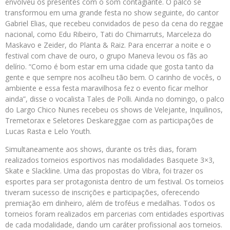
envolveu os presentes com o som contagiante. O palco se
transformou em uma grande festa no show seguinte, do cantor
Gabriel Elias, que recebeu convidados de peso da cena do reggae
nacional, como Edu Ribeiro, Tati do Chimarruts, Marceleza do
Maskavo e Zeider, do Planta & Raiz. Para encerrar a noite e o
festival com chave de ouro, o grupo Maneva levou os fãs ao
delírio. “Como é bom estar em uma cidade que gosta tanto da
gente e que sempre nos acolheu tão bem. O carinho de vocês, o
ambiente e essa festa maravilhosa fez o evento ficar melhor
ainda”, disse o vocalista Tales de Polli. Ainda no domingo, o palco
do Largo Chico Nunes recebeu os shows de Velejante, Inquilinos,
Tremetorax e Seletores Deskareggae com as participações de
Lucas Rasta e Lelo Youth.
Simultaneamente aos shows, durante os três dias, foram
realizados torneios esportivos nas modalidades Basquete 3×3,
Skate e Slackline. Uma das propostas do Vibra, foi trazer os
esportes para ser protagonista dentro de um festival. Os torneios
tiveram sucesso de inscrições e participações, oferecendo
premiação em dinheiro, além de troféus e medalhas. Todos os
torneios foram realizados em parcerias com entidades esportivas
de cada modalidade, dando um caráter profissional aos torneios.