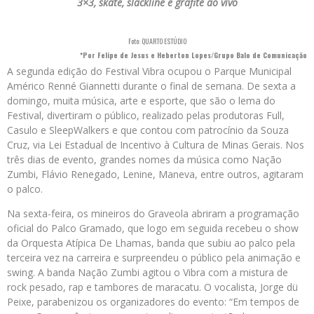
3×3, skate, slackline e grafite ao vivo
Foto: QUARTO ESTÚDIO
*Por Felipe de Jesus e Heberton Lopes/Grupo Balo de Comunicação
A segunda edição do Festival Vibra ocupou o Parque Municipal
Américo Renné Giannetti durante o final de semana. De sexta a
domingo, muita música, arte e esporte, que são o lema do
Festival, divertiram o público, realizado pelas produtoras Full,
Casulo e SleepWalkers e que contou com patrocínio da Souza
Cruz, via Lei Estadual de Incentivo à Cultura de Minas Gerais. Nos
três dias de evento, grandes nomes da música como Nação
Zumbi, Flávio Renegado, Lenine, Maneva, entre outros, agitaram
o palco.
Na sexta-feira, os mineiros do Graveola abriram a programação
oficial do Palco Gramado, que logo em seguida recebeu o show
da Orquesta Atípica De Lhamas, banda que subiu ao palco pela
terceira vez na carreira e surpreendeu o público pela animação e
swing. A banda Nação Zumbi agitou o Vibra com a mistura de
rock pesado, rap e tambores de maracatu. O vocalista, Jorge dü
Peixe, parabenizou os organizadores do evento: “Em tempos de