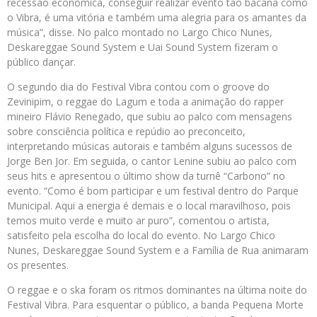
recessão econômica, conseguir realizar evento tão bacana como
o Vibra, é uma vitória e também uma alegria para os amantes da
música”, disse. No palco montado no Largo Chico Nunes,
Deskareggae Sound System e Uai Sound System fizeram o
público dançar.
O segundo dia do Festival Vibra contou com o groove do
Zevinipim, o reggae do Lagum e toda a animação do rapper
mineiro Flávio Renegado, que subiu ao palco com mensagens
sobre consciência política e repúdio ao preconceito,
interpretando músicas autorais e também alguns sucessos de
Jorge Ben Jor. Em seguida, o cantor Lenine subiu ao palco com
seus hits e apresentou o último show da turnê “Carbono” no
evento. “Como é bom participar e um festival dentro do Parque
Municipal. Aqui a energia é demais e o local maravilhoso, pois
temos muito verde e muito ar puro”, comentou o artista,
satisfeito pela escolha do local do evento. No Largo Chico
Nunes, Deskareggae Sound System e a Família de Rua animaram
os presentes.
O reggae e o ska foram os ritmos dominantes na última noite do
Festival Vibra. Para esquentar o público, a banda Pequena Morte