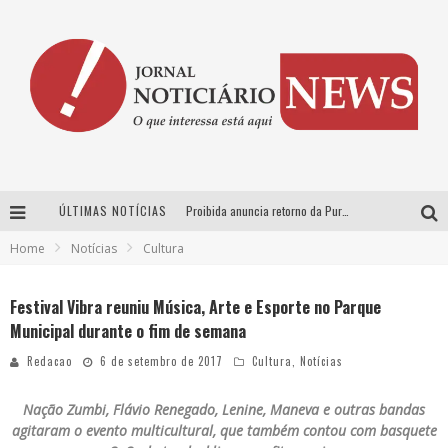
ÚLTIMAS NOTÍCIAS
Proibida anuncia retorno da Puro Malte Extra e consolida trajetória de democratização cervejeira no Brasil
Home
Notícias
Cultura
Wetz Beverages aposta no “premium acessível” para democratizar a alta coquetelaria com garrafas de 1 litro
Chitãozinho & Xororó, Daniel, César Menotti & Fabiano e Zezé Di Camargo & Luciano desembarcam em BH neste sábado
Festival Vibra reuniu Música, Arte e Esporte no Parque
Municipal durante o fim de semana
Hot Wheels Monster Trucks Live™ confirma Belo Horizonte na turnê América do Sul 2027
Redacao
6 de setembro de 2017
Cultura
,
Notícias
Nação Zumbi, Flávio Renegado, Lenine, Maneva e outras bandas
agitaram o evento multicultural, que também contou com basquete