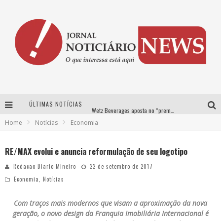
ÚLTIMAS NOTÍCIAS
Wetz Beverages aposta no “premium acessível” para democratizar a alta coquetelaria com garrafas de 1 litro
Home
Notícias
Economia
Chitãozinho & Xororó, Daniel, César Menotti & Fabiano e Zezé Di Camargo & Luciano desembarcam em BH neste sábado
Com João Gomes, Calcinha Preta, Clayton & Romário e outros grandes nomes, Festa da Banana vai até domingo em Santa Bárbara do Tugúrio
RE/MAX evolui e anuncia reformulação de seu logotipo
Proibida anuncia retorno da Puro Malte Extra e consolida trajetória de democratização cervejeira no Brasil
Redacao Diario Mineiro
22 de setembro de 2017
Economia
,
Notícias
Com traços mais modernos que visam a aproximação da nova
geração, o novo design da Franquia Imobiliária Internacional é