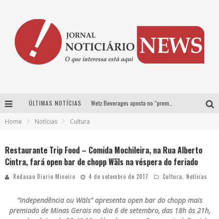
ÚLTIMAS NOTÍCIAS
Wetz Beverages aposta no “premium acessível” para democratizar a alta coquetelaria com garrafas de 1 litro
Home
Notícias
Cultura
Chitãozinho & Xororó, Daniel, César Menotti & Fabiano e Zezé Di Camargo & Luciano desembarcam em BH neste sábado
Com João Gomes, Calcinha Preta, Clayton & Romário e outros grandes nomes, Festa da Banana vai até domingo em Santa Bárbara do Tugúrio
Restaurante Trip Food – Comida Mochileira, na Rua Alberto
Cintra, fará open bar de chopp Wäls na véspera do feriado
Proibida anuncia retorno da Puro Malte Extra e consolida trajetória de democratização cervejeira no Brasil
Redacao Diario Mineiro
4 de setembro de 2017
Cultura
,
Notícias
“Independência ou Wäls” apresenta open bar do chopp mais
premiado de Minas Gerais no dia 6 de setembro, das 18h às 21h,