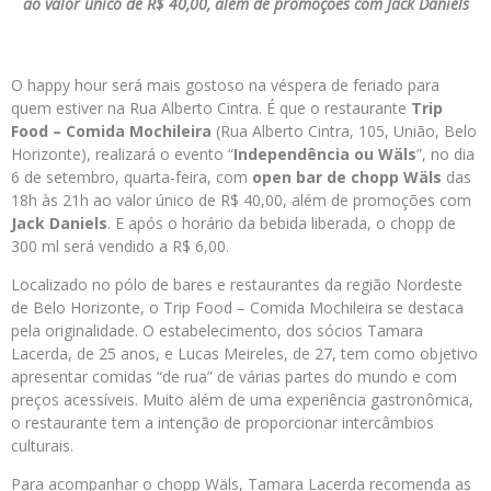
ao valor único de R$ 40,00, além de promoções com Jack Daniels
O happy hour será mais gostoso na véspera de feriado para
quem estiver na Rua Alberto Cintra. É que o restaurante
Trip
Food – Comida Mochileira
(Rua Alberto Cintra, 105, União, Belo
Horizonte), realizará o evento “
Independência ou Wäls
”, no dia
6 de setembro, quarta-feira, com
open bar de chopp Wäls
das
18h às 21h ao valor único de R$ 40,00, além de promoções com
Jack Daniels
. E após o horário da bebida liberada, o chopp de
300 ml será vendido a R$ 6,00.
Localizado no pólo de bares e restaurantes da região Nordeste
de Belo Horizonte, o Trip Food – Comida Mochileira se destaca
pela originalidade. O estabelecimento, dos sócios Tamara
Lacerda, de 25 anos, e Lucas Meireles, de 27, tem como objetivo
apresentar comidas “de rua” de várias partes do mundo e com
preços acessíveis. Muito além de uma experiência gastronômica,
o restaurante tem a intenção de proporcionar intercâmbios
culturais.
Para acompanhar o chopp Wäls, Tamara Lacerda recomenda as