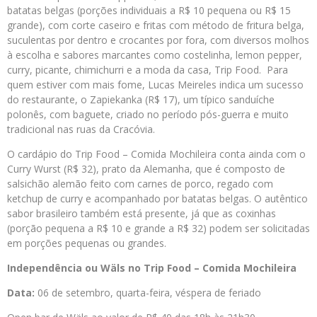
batatas belgas (porções individuais a R$ 10 pequena ou R$ 15
grande), com corte caseiro e fritas com método de fritura belga,
suculentas por dentro e crocantes por fora, com diversos molhos
à escolha e sabores marcantes como costelinha, lemon pepper,
curry, picante, chimichurri e a moda da casa, Trip Food. Para
quem estiver com mais fome, Lucas Meireles indica um sucesso
do restaurante, o Zapiekanka (R$ 17), um típico sanduíche
polonês, com baguete, criado no período pós-guerra e muito
tradicional nas ruas da Cracóvia.
O cardápio do Trip Food – Comida Mochileira conta ainda com o
Curry Wurst (R$ 32), prato da Alemanha, que é composto de
salsichão alemão feito com carnes de porco, regado com
ketchup de curry e acompanhado por batatas belgas. O autêntico
sabor brasileiro também está presente, já que as coxinhas
(porção pequena a R$ 10 e grande a R$ 32) podem ser solicitadas
em porções pequenas ou grandes.
Independência ou Wäls no Trip Food – Comida Mochileira
Data:
06 de setembro, quarta-feira, véspera de feriado