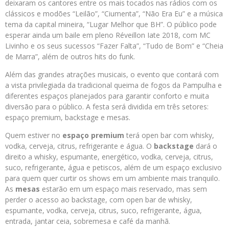
deixaram os cantores entre os mais tocados nas rádios com os
clássicos e modões “Leilão”, “Ciumenta”, “Não Era Eu” e a música
tema da capital mineira, “Lugar Melhor que BH”. O público pode
esperar ainda um baile em pleno Réveillon Iate 2018, com MC
Livinho e os seus sucessos “Fazer Falta”, “Tudo de Bom” e “Cheia
de Marra”, além de outros hits do funk.
Além das grandes atrações musicais, o evento que contará com
a vista privilegiada da tradicional queima de fogos da Pampulha e
diferentes espaços planejados para garantir conforto e muita
diversão para o público. A festa será dividida em três setores:
espaço premium, backstage e mesas.
Quem estiver no
espaço
premium
terá open bar com whisky,
vodka, cerveja, citrus, refrigerante e água. O
backstage
dará o
direito a whisky, espumante, energético, vodka, cerveja, citrus,
suco, refrigerante, água e petiscos, além de um espaço exclusivo
para quem quer curtir os shows em um ambiente mais tranquilo.
As
mesas
estarão em um espaço mais reservado, mas sem
perder o acesso ao backstage, com open bar de whisky,
espumante, vodka, cerveja, citrus, suco, refrigerante, água,
entrada, jantar ceia, sobremesa e café da manhã.