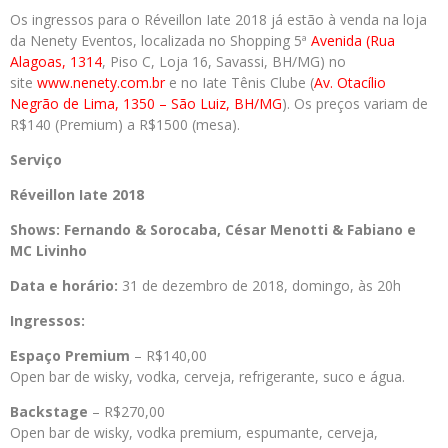
Os ingressos para o Réveillon Iate 2018 já estão à venda na loja
da Nenety Eventos, localizada no Shopping 5ª
Avenida (Rua
Alagoas, 1314
, Piso C, Loja 16, Savassi, BH/MG) no
site
www.nenety.com.br
e no Iate Tênis Clube (
Av. Otacílio
Negrão de Lima, 1350 – São Luiz, BH/MG
). Os preços variam de
R$140 (Premium) a R$1500 (mesa).
Serviço
Réveillon Iate 2018
Shows: Fernando & Sorocaba, César Menotti & Fabiano e
MC Livinho
Data e horário:
31 de dezembro de 2018, domingo, às 20h
Ingressos:
Espaço Premium
– R$140,00
Open bar de wisky, vodka, cerveja, refrigerante, suco e água.
Backstage
– R$270,00
Open bar de wisky, vodka premium, espumante, cerveja,