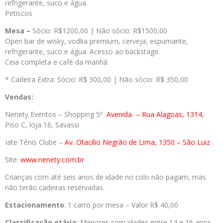
refrigerante, suco e água.
Petiscos
Mesa –
Sócio: R$1200,00 | Não sócio: R$1500,00
Open bar de wisky, vodka premium, cerveja, espumante,
refrigerante, suco e água. Acesso ao backstage.
Ceia completa e café da manhã
* Cadeira Extra: Sócio: R$ 300,00 | Não sócio: R$ 350,00
Vendas:
Nenety Eventos – Shopping 5ª
Avenida
– Rua Alagoas, 1314
,
Piso C, loja 16, Savassi
Iate Tênis Clube –
Av. Otacílio Negrão de Lima, 1350 – São Luiz
Site:
www.nenety.com.br
Crianças com até seis anos de idade no colo não pagam, mas
não terão cadeiras reservadas.
Estacionamento
: 1 carro por mesa – Valor R$ 40,00
Classificação etária:
Menores com idades entre 14 e 16 anos