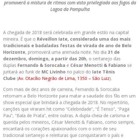
promoverá a mistura de ritmos com vista privilegiada aos fogos da
Lagoa da Pampulha
A chegada de 2018 será celebrada em grande estilo na capital
mineira. É que o
Réveillon Iate
, considerada uma das mais
tradicionais e badaladas festas de virada de ano de Belo
Horizonte
, promoverá uma animada noite. No dia
31 de
dezembro, domingo, a partir das 20h
, o sertanejo das
duplas
Fernando & Sorocaba
e
César Menotti & Fabiano
se
juntará ao funk de
MC Livinho
no palco do
Iate Tênis
Clube
(
Av. Otacílio Negrão de Lima, 1350 – São Luiz
).
Com mais de dez anos de carreira, Fernando & Sorocaba
retornam a Belo Horizonte para matar a saudade dos fãs em um
show especial que brindará a chegada de 2018. No repertório,
canções que viraram hit como “Celebridade”, “É Tenso”, “Paga
Pau”, “Bala de Prata”, entre outras. A dupla cheia de carisma e
querida pelos mineiros, César Menotti & Fabiano, como sempre,
encantará os corações apaixonados com o som de seu
tradicional sertanejo e releituras que conquistaram o país e