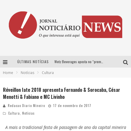
ÚLTIMAS NOTÍCIAS
Wetz Beverages aposta no “premium acessível” para democratizar a alta coquetelaria com garrafas de 1 litro
Home
Notícias
Cultura
Chitãozinho & Xororó, Daniel, César Menotti & Fabiano e Zezé Di Camargo & Luciano desembarcam em BH neste sábado
Com João Gomes, Calcinha Preta, Clayton & Romário e outros grandes nomes, Festa da Banana vai até domingo em Santa Bárbara do Tugúrio
Réveillon Iate 2018 apresenta Fernando & Sorocaba, César
Menotti & Fabiano e MC Livinho
Proibida anuncia retorno da Puro Malte Extra e consolida trajetória de democratização cervejeira no Brasil
Redacao Diario Mineiro
17 de novembro de 2017
Cultura
,
Notícias
A mais a tradicional festa de passagem de ano da capital mineira