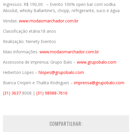
Ingressos:
R$ 190,00 –
E
vento 100% open bar com vodka
Absolut, whisky Ballantine’s, chopp, refrigerante, suco e água
Vendas:
www.modaomarchador.com
.br
Classificação etária:
18 anos
Realização:
Nenety Eventos
Mais informações:
www.modaomarchado
r.com.br
Assessoria de imprensa:
Grupo Balo –
www.grupobalo.com
Heberton
Lopes –
hlopes@grupobalo.com
Bianca Crispim e Thalita Rodrigues –
imprensa@grupobalo.co
m
(31) 3637
8008 |
(31) 98988-7616
COMPARTILHAR: