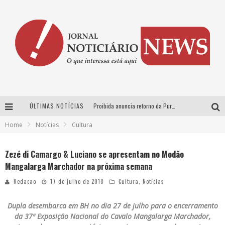
ÚLTIMAS NOTÍCIAS
Proibida anuncia retorno da Puro Malte Extra e consolida trajetória de democratização cervejeira no Brasil
Home
Notícias
Cultura
Wetz Beverages aposta no “premium acessível” para democratizar a alta coquetelaria com garrafas de 1 litro
Chitãozinho & Xororó, Daniel, César Menotti & Fabiano e Zezé Di Camargo & Luciano desembarcam em BH neste sábado
Zezé di Camargo & Luciano se apresentam no Modão
Mangalarga Marchador na próxima semana
Hot Wheels Monster Trucks Live™ confirma Belo Horizonte na turnê América do Sul 2027
Redacao
17 de julho de 2018
Cultura
,
Notícias
Dupla desembarca em BH no dia 27 de julho para o encerramento
da 37ª Exposição Nacional do Cavalo Mangalarga Marchador,