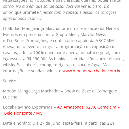
visualizações no Youtube, e das clássicas que não podem faltar
como:
No dia em que saí de casa, Você vai ver
e, claro,
É o
amor,
que promete “
mexer com a cabeça e deixar os corações
apaixonados assim..
.”.
O
Modão Mangalarga Marchador
é uma realização da Nenety
Eventos em parceria com o Grupo Meet, Marcha News
e
Tim
Soier
Promoções, e conta com o apoio da ABCCMM.
Apesar de o evento integrar a programação da exposição de
cavalos, a festa 100% open bar é aberta ao público geral, com
ingressos a R$ 190,00. As bebidas liberadas são: vodka Absolut,
whisky Ballantine’s, chopp, refrigerante, suco e água. Mais
informações e vendas pelo site
www.modaomarchador.com.br
.
Serviço
Modão Mangalarga Machador – Show de Zezé di Camargo e
Luciano
Local:
Pavilhão Expominas –
Av. Amazonas, 6200, Gameleira
–
Belo Horizonte / MG
Data e horário:
Dia 27 de julho, sexta-feira, a partir das 22h