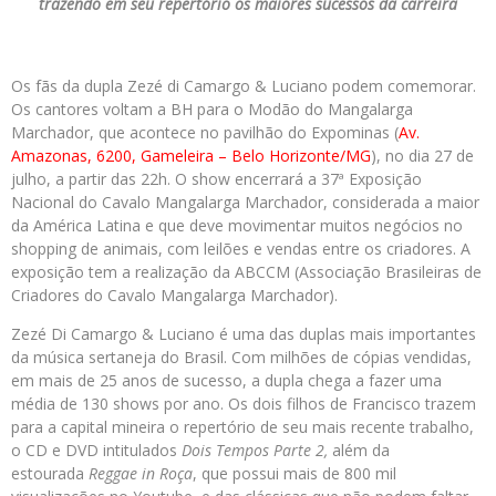
trazendo em seu repertório os maiores sucessos da carreira
Os fãs da dupla Zezé di Camargo & Luciano podem comemorar.
Os cantores voltam a BH para o Modão do Mangalarga
Marchador, que acontece no pavilhão do Expominas (
Av.
Amazonas, 6200, Gameleira – Belo Horizonte/MG
), no dia 27 de
julho, a partir das 22h. O show encerrará a 37ª Exposição
Nacional do Cavalo Mangalarga Marchador, considerada a maior
da América Latina e que deve movimentar muitos negócios no
shopping de animais, com leilões e vendas entre os criadores. A
exposição tem a realização da ABCCM (Associação Brasileiras de
Criadores do Cavalo Mangalarga Marchador).
Zezé Di Camargo & Luciano é uma das duplas mais importantes
da música sertaneja do Brasil. Com milhões de cópias vendidas,
em mais de 25 anos de sucesso, a dupla chega a fazer uma
média de 130 shows por ano. Os dois filhos de Francisco trazem
para a capital mineira o repertório de seu mais recente trabalho,
o CD e DVD intitulados
Dois Tempos Parte 2,
além da
estourada
Reggae in Roça
, que possui mais de 800 mil