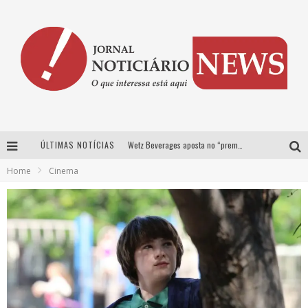
ÚLTIMAS NOTÍCIAS
Wetz Beverages aposta no “premium acessível” para democratizar a alta coquetelaria com garrafas de 1 litro
Home
Cinema
Chitãozinho & Xororó, Daniel, César Menotti & Fabiano e Zezé Di Camargo & Luciano desembarcam em BH neste sábado
Com João Gomes, Calcinha Preta, Clayton & Romário e outros grandes nomes, Festa da Banana vai até domingo em Santa Bárbara do Tugúrio
Proibida anuncia retorno da Puro Malte Extra e consolida trajetória de democratização cervejeira no Brasil