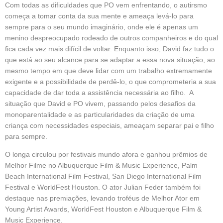
Com todas as dificuldades que PO vem enfrentando, o autirsmo
começa a tomar conta da sua mente e ameaça levá-lo para
sempre para o seu mundo imaginário, onde ele é apenas um
menino despreocupado rodeado de outros companheiros e do qual
fica cada vez mais difícil de voltar. Enquanto isso, David faz tudo o
que está ao seu alcance para se adaptar a essa nova situação, ao
mesmo tempo em que deve lidar com um trabalho extremamente
exigente e a possibilidade de perdê-lo, o que comprometeria a sua
capacidade de dar toda a assistência necessária ao filho. A
situação que David e PO vivem, passando pelos desafios da
monoparentalidade e as particularidades da criação de uma
criança com necessidades especiais, ameaçam separar pai e filho
para sempre.
O longa circulou por festivais mundo afora e ganhou prêmios de
Melhor Filme no Albuquerque Film & Music Experience, Palm
Beach International Film Festival, San Diego International Film
Festival e WorldFest Houston. O ator Julian Feder também foi
destaque nas premiações, levando troféus de Melhor Ator em
Young Artist Awards, WorldFest Houston e Albuquerque Film &
Music Experience.