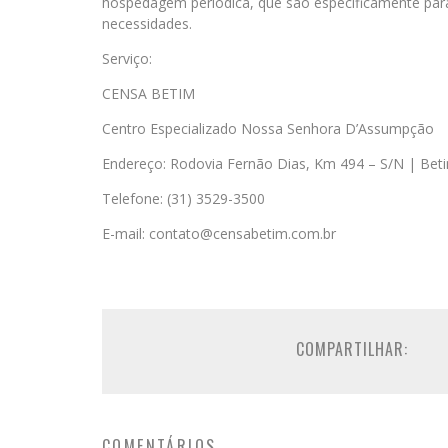
hospedagem periódica, que são especificamente para
necessidades.
Serviço:
CENSA BETIM
Centro Especializado Nossa Senhora D’Assumpção
Endereço: Rodovia Fernão Dias, Km 494 – S/N | Be
Telefone: (31) 3529-3500
E-mail: contato@censabetim.com.br
COMPARTILHAR:
COMENTÁRIOS