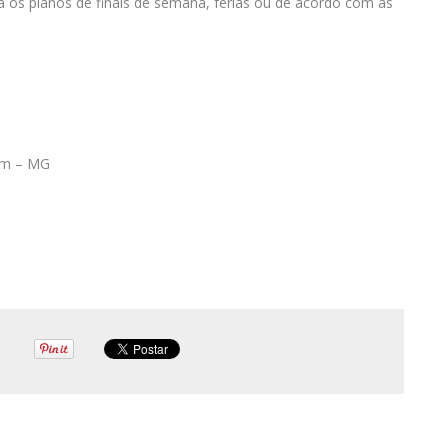
 os planos de finais de semana, férias ou de acordo com as
tim – MG