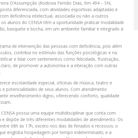
nhora D’Assumpção (Rodovia Fernão Dias, Km 494 – SN,
osta diferenciada, com atividades esportivas adaptadas e
com deficiência intelectual, associada ou não a outros
, os alunos do CENSA têm a oportunidade praticar modalidade
ção, basquete e bocha, em um ambiente familiar e integrado à
rama de intervenção das pessoas com deficiência, pois além
sculos, contribui no estímulo das funções psicológicas e na
ntificar e lidar com sentimentos como felicidade, frustração,
m, claro, de promover a autonomia e a interação com outras
.
erece escolaridade especial, oficinas de música, teatro e
s e potencialidades de seus alunos. Com atendimento
antir envelhecimento digno, oferecendo conforto, qualidade
cisam.
o CENSA possui uma equipe multidisciplinar que conta com
ista e dispõe de três diferentes modalidades de atendimento. Os
ntre 08h às 17h, exceto nos dias de feriados e recessos; o
 que engloba hospedagem por tempo indeterminado; e a