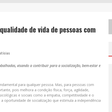
C
HITÃOZINHO & XORORÓ, DANIEL, CÉSAR MENOTTI & FABIANO E ZEZÉ DI CAMARGO & LUCIANO DESEMBARCAM EM BH NESTE SÁBADO
C
OM JOÃO GOMES, CALCINHA PRETA, CLAYTON & ROMÁRIO E OUTROS GRANDES NOMES, FESTA DA BANANA VAI ATÉ DOMINGO EM SANTA BÁRBARA DO TUGÚRIO
 qualidade de vida de pessoas com
P
ROIBIDA ANUNCIA RETORNO DA PURO MALTE EXTRA E CONSOLIDA TRAJETÓRIA DE DEMOCRATIZAÇÃO CERVEJEIRA NO BRASIL
otícias
balhadas, visando a contribuir para a socialização, bem-estar e
 fundamental para qualquer pessoa. Mas, para pessoas com
rtante, pois melhora a condição física, força, agilidade,
icológicas e sociais como a empatia, competitividade e o
a a oportunidade de socialização que estimula a independência