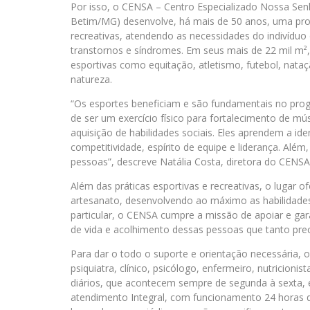
Por isso, o CENSA – Centro Especializado Nossa Se
Betim/MG) desenvolve, há mais de 50 anos, uma prop
recreativas, atendendo as necessidades do indivíduo 
transtornos e síndromes. Em seus mais de 22 mil m²
esportivas como equitação, atletismo, futebol, nata
natureza.
“Os esportes beneficiam e são fundamentais no prog
de ser um exercício físico para fortalecimento de mú
aquisição de habilidades sociais. Eles aprendem a ide
competitividade, espírito de equipe e liderança. Alé
pessoas”, descreve Natália Costa, diretora do CENSA
Além das práticas esportivas e recreativas, o lugar of
artesanato, desenvolvendo ao máximo as habilidade
particular, o CENSA cumpre a missão de apoiar e gar
de vida e acolhimento dessas pessoas que tanto pre
Para dar o todo o suporte e orientação necessária, 
psiquiatra, clínico, psicólogo, enfermeiro, nutricion
diários, que acontecem sempre de segunda à sexta, e
atendimento Integral, com funcionamento 24 horas