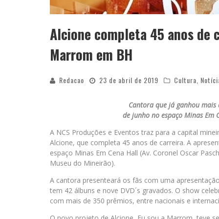
Alcione completa 45 anos de c
Marrom em BH
Redacao
23 de abril de 2019
Cultura
,
Notíci
Cantora que já ganhou mais 
de junho no espaço Minas Em C
A NCS Produções e Eventos traz para a capital min
Alcione, que completa 45 anos de carreira. A aprese
espaço Minas Em Cena Hall (Av. Coronel Oscar Pasch
Museu do Mineirão).
A cantora presenteará os fãs com uma apresentação
tem 42 álbuns e nove DVD´s gravados. O show celeb
com mais de 350 prêmios, entre nacionais e internac
O novo projeto de Alcione, Eu sou a Marrom, teve se