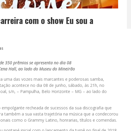
arreira com o show Eu sou a
as
de 350 prêmios se apresenta no dia 08
ena Hall, ao lado do Museu do Mineirão
eira uma das vozes mais marcantes e poderosas samba,
ntação acontece no dia 08 de junho, sábado, às 21h, no
oal, s/n, – Pampulha, Belo Horizonte – MG – ao lado do
 empolgante recheada de sucessos da sua discografia que
ra também a sua vasta trajetória na música que a condecorou
ionais como o Grammy Latino, honrarias, títulos e comendas.
u pontapé inicial com o lançamento da turnê no final de 2018