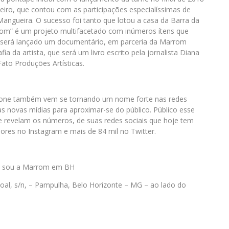
neiro, que contou com as participações especialíssimas de
Mangueira. O sucesso foi tanto que lotou a casa da Barra da
rom” é um projeto multifacetado com inúmeros ítens que
, será lançado um documentário, em parceria da Marrom
 da artista, que será um livro escrito pela jornalista Diana
ato Produções Artísticas.
one também vem se tornando um nome forte nas redes
r as novas mídias para aproximar-se do público. Público esse
revelam os números, de suas redes sociais que hoje tem
ores no Instagram e mais de 84 mil no Twitter.
Eu sou a Marrom em BH
oal, s/n, – Pampulha, Belo Horizonte – MG – ao lado do