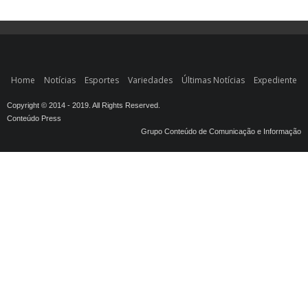
Home
Notícias
Esportes
Variedades
Últimas Notícias
Expediente
Copyright © 2014 - 2019. All Rights Reserved.
Conteúdo Press
Grupo Conteúdo de Comunicação e Informação