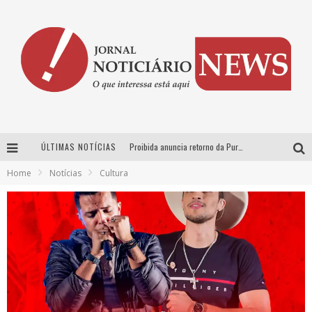
ÚLTIMAS NOTÍCIAS
Proibida anuncia retorno da Puro Malte Extra e consolida trajetória de democratização cervejeira no Brasil
Home
Notícias
Cultura
Wetz Beverages aposta no “premium acessível” para democratizar a alta coquetelaria com garrafas de 1 litro
Chitãozinho & Xororó, Daniel, César Menotti & Fabiano e Zezé Di Camargo & Luciano desembarcam em BH neste sábado
Hot Wheels Monster Trucks Live™ confirma Belo Horizonte na turnê América do Sul 2027