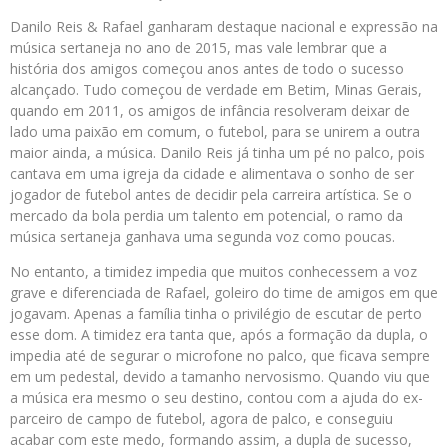
Danilo Reis & Rafael ganharam destaque nacional e expressão na
música sertaneja no ano de 2015, mas vale lembrar que a
história dos amigos começou anos antes de todo o sucesso
alcançado. Tudo começou de verdade em Betim, Minas Gerais,
quando em 2011, os amigos de infância resolveram deixar de
lado uma paixão em comum, o futebol, para se unirem a outra
maior ainda, a música. Danilo Reis já tinha um pé no palco, pois
cantava em uma igreja da cidade e alimentava o sonho de ser
jogador de futebol antes de decidir pela carreira artística. Se o
mercado da bola perdia um talento em potencial, o ramo da
música sertaneja ganhava uma segunda voz como poucas.
No entanto, a timidez impedia que muitos conhecessem a voz
grave e diferenciada de Rafael, goleiro do time de amigos em que
jogavam. Apenas a família tinha o privilégio de escutar de perto
esse dom. A timidez era tanta que, após a formação da dupla, o
impedia até de segurar o microfone no palco, que ficava sempre
em um pedestal, devido a tamanho nervosismo. Quando viu que
a música era mesmo o seu destino, contou com a ajuda do ex-
parceiro de campo de futebol, agora de palco, e conseguiu
acabar com este medo, formando assim, a dupla de sucesso,