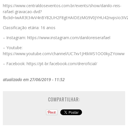
https://www.centraldoseventos.com.br/events/show/danilo-reis-
rafael-gravacao-dvd?
fbclid=IwAR3t34vV4nBY82UH2F8gtHAIDEzMG9V0JYHU42nvpsIo3I
Classificação etária: 16 anos
– Instagram: https://www.instagram.com/daniloreiserafael
– Youtube:
https://www.youtube.com/channel/UC7xv1JHtkWS1OO0kyZYoiww
– Facebook: https://pt-br.facebook.com/dreroficial/
atualizado em 27/06/2019 - 11:52
COMPARTILHAR: