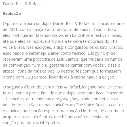
Danilo Reis & Rafael.
Explosão
O primeiro álbum da dupla Danilo Reis & Rafael foi lançado o ano
de 2011, com a canção autoral Conto de Fadas. Depois disso
eles continuaram fazendo shows em barzinhos e festivais locais,
até que eles se inscreveram para a terceira temporada do The
Voice Brasil. Nas audições, a dupla conquistou os quatro jurados,
escolhendo o sertanejo Daniel como técnico. E logo no início,
receberam uma proposta de Lulu Santos, que mudaria os rumos
da competição. “Um dia, gostaria de cantar com vocês”, disse o
artista, ícone da música pop. O destino fez com que formassem
o time com Lulu Santos, levando-os à vitória naquela edição.
O segundo álbum de Danilo Reis & Rafael, lançado pela Universal
Music, seria a prova final de que a dupla veio para ficar. Trazendo
11 canções, entre inéditas e regravações, ainda concretizava a
pedido de Lulu Santos nas audições do The Voice Brasil: o cantor
é a única participação especial, na canção Um Hino, de autoria do
próprio cantor Lulu Santos, que há anos não escrevia uma
canção para outros intérpretes.