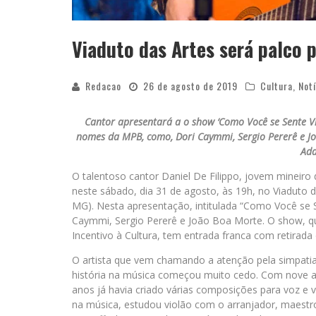
Viaduto das Artes será palco p
Redacao
26 de agosto de 2019
Cultura
,
Notí
Cantor apresentará a o show ‘Como Você se Sente Viv
nomes da MPB, como, Dori Caymmi, Sergio Pererê e Jo
Ad
O talentoso cantor Daniel De Filippo, jovem mineiro
neste sábado, dia 31 de agosto, às 19h, no Viaduto da
MG). Nesta apresentação, intitulada “Como Você se Se
Caymmi, Sergio Pererê e João Boa Morte. O show, qu
Incentivo à Cultura, tem entrada franca com retirada 
O artista que vem chamando a atenção pela simpatia 
história na música começou muito cedo. Com nove an
anos já havia criado várias composições para voz e v
na música, estudou violão com o arranjador, maestr