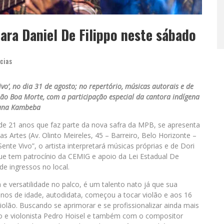
ara Daniel De Filippo neste sábado
cias
o’, no dia 31 de agosto; no repertório, músicas autorais e de
ão Boa Morte, com a participação especial da cantora indígena
ana Kambeba
 de 21 anos que faz parte da nova safra da MPB, se apresenta
s Artes (Av. Olinto Meireles, 45 – Barreiro, Belo Horizonte –
nte Vivo”, o artista interpretará músicas próprias e de Dori
e tem patrocínio da CEMIG e apoio da Lei Estadual De
de ingressos no local.
e versatilidade no palco, é um talento nato já que sua
os de idade, autodidata, começou a tocar violão e aos 16
iolão. Buscando se aprimorar e se profissionalizar ainda mais
o e violonista Pedro Hoisel e também com o compositor