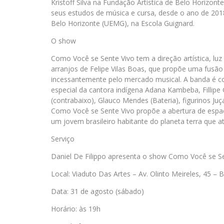
Kristoff Silva na Fundação Artística de Belo Horizon
seus estudos de música e cursa, desde o ano de 2018
Belo Horizonte (UEMG), na Escola Guignard.
O show
Como Você se Sente Vivo tem a direção artística, luz 
arranjos de Felipe Vilas Boas, que propõe uma fusão
incessantemente pelo mercado musical. A banda é com
especial da cantora indígena Adana Kambeba, Fillipe G
(contrabaixo), Glauco Mendes (Bateria), figurinos Juç
Como Você se Sente Vivo propõe a abertura de espaç
um jovem brasileiro habitante do planeta terra que 
Serviço
Daniel De Filippo apresenta o show Como Você se S
Local: Viaduto Das Artes – Av. Olinto Meireles, 45 – 
Data: 31 de agosto (sábado)
Horário: às 19h