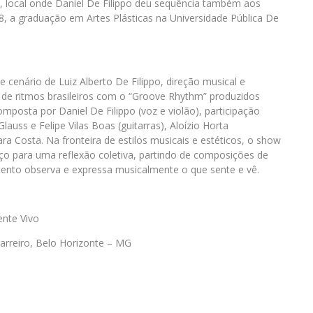
te, local onde Daniel De Filippo deu sequência também aos
, a graduação em Artes Plásticas na Universidade Pública De
e cenário de Luiz Alberto De Filippo, direção musical e
 de ritmos brasileiros com o “Groove Rhythm” produzidos
posta por Daniel De Filippo (voz e violão), participação
lauss e Felipe Vilas Boas (guitarras), Aloízio Horta
ara Costa. Na fronteira de estilos musicais e estéticos, o show
o para uma reflexão coletiva, partindo de composições de
atento observa e expressa musicalmente o que sente e vê.
ente Vivo
Barreiro, Belo Horizonte – MG