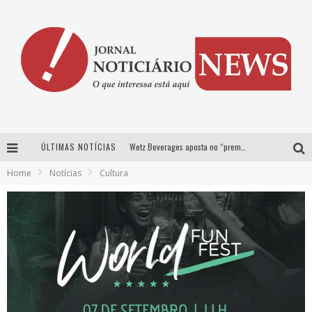
ÚLTIMAS NOTÍCIAS
Wetz Beverages aposta no “premium acessível” para democratizar a alta coquetelaria com garrafas de 1 litro
Home
Notícias
Cultura
Chitãozinho & Xororó, Daniel, César Menotti & Fabiano e Zezé Di Camargo & Luciano desembarcam em BH neste sábado
Hot Wheels Monster Trucks Live™ confirma Belo Horizonte na turnê América do Sul 2027
Proibida anuncia retorno da Puro Malte Extra e consolida trajetória de democratização cervejeira no Brasil