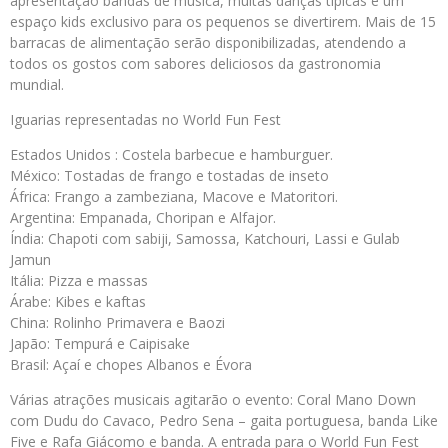
apresentação bandas de música, muitas danças típicas e um
espaço kids exclusivo para os pequenos se divertirem. Mais de 15
barracas de alimentação serão disponibilizadas, atendendo a
todos os gostos com sabores deliciosos da gastronomia
mundial.
Iguarias representadas no World Fun Fest
Estados Unidos : Costela barbecue e hamburguer.
México: Tostadas de frango e tostadas de inseto
África: Frango a zambeziana, Macove e Matoritori.
Argentina: Empanada, Choripan e Alfajor.
Índia: Chapoti com sabiji, Samossa, Katchouri, Lassi e Gulab
Jamun
Itália: Pizza e massas
Árabe: Kibes e kaftas
China: Rolinho Primavera e Baozi
Japão: Tempurá e Caipisake
Brasil: Açaí e chopes Albanos e Évora
Várias atrações musicais agitarão o evento: Coral Mano Down
com Dudu do Cavaco, Pedro Sena – gaita portuguesa, banda Like
Five e Rafa Giácomo e banda. A entrada para o World Fun Fest