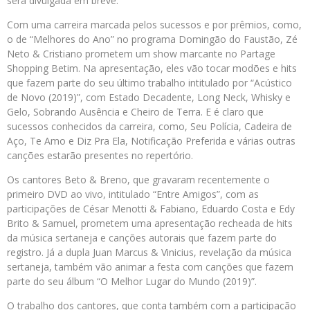
será divulgada em breve.
Com uma carreira marcada pelos sucessos e por prêmios, como,
o de “Melhores do Ano” no programa Domingão do Faustão, Zé
Neto & Cristiano prometem um show marcante no Partage
Shopping Betim. Na apresentação, eles vão tocar modões e hits
que fazem parte do seu último trabalho intitulado por “Acústico
de Novo (2019)”, com Estado Decadente, Long Neck, Whisky e
Gelo, Sobrando Ausência e Cheiro de Terra. E é claro que
sucessos conhecidos da carreira, como, Seu Polícia, Cadeira de
Aço, Te Amo e Diz Pra Ela, Notificação Preferida e várias outras
canções estarão presentes no repertório.
Os cantores Beto & Breno, que gravaram recentemente o
primeiro DVD ao vivo, intitulado “Entre Amigos”, com as
participações de César Menotti & Fabiano, Eduardo Costa e Edy
Brito & Samuel, prometem uma apresentação recheada de hits
da música sertaneja e canções autorais que fazem parte do
registro. Já a dupla Juan Marcus & Vinicius, revelação da música
sertaneja, também vão animar a festa com canções que fazem
parte do seu álbum “O Melhor Lugar do Mundo (2019)”.
O trabalho dos cantores, que conta também com a participação