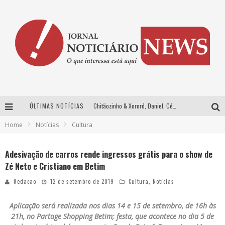
ÚLTIMAS NOTÍCIAS
Chitãozinho & Xororó, Daniel, César Menotti & Fabiano e Zezé Di Camargo & Luciano desembarcam em BH neste sábado
Home
Notícias
Cultura
Com João Gomes, Calcinha Preta, Clayton & Romário e outros grandes nomes, Festa da Banana vai até domingo em Santa Bárbara do Tugúrio
Proibida anuncia retorno da Puro Malte Extra e consolida trajetória de democratização cervejeira no Brasil
Adesivação de carros rende ingressos grátis para o show de
Zé Neto e Cristiano em Betim
Wetz Beverages aposta no “premium acessível” para democratizar a alta coquetelaria com garrafas de 1 litro
Redacao
12 de setembro de 2019
Cultura
,
Notícias
Aplicação será realizada nos dias 14 e 15 de setembro, de 16h às
21h, no Partage Shopping Betim; festa, que acontece no dia 5 de