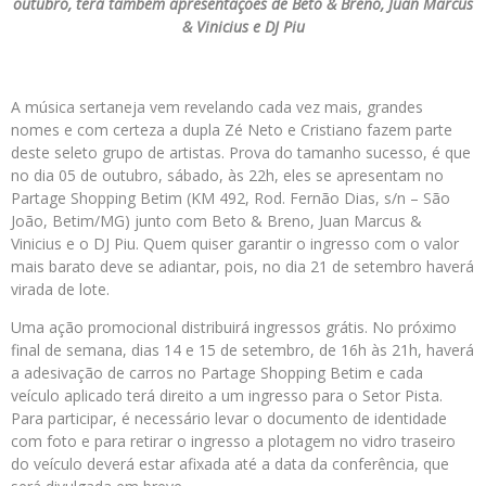
outubro, terá também apresentações de Beto & Breno, Juan Marcus
& Vinicius e DJ Piu
A música sertaneja vem revelando cada vez mais, grandes
nomes e com certeza a dupla Zé Neto e Cristiano fazem parte
deste seleto grupo de artistas. Prova do tamanho sucesso, é que
no dia 05 de outubro, sábado, às 22h, eles se apresentam no
Partage Shopping Betim (KM 492, Rod. Fernão Dias, s/n – São
João, Betim/MG) junto com Beto & Breno, Juan Marcus &
Vinicius e o DJ Piu. Quem quiser garantir o ingresso com o valor
mais barato deve se adiantar, pois, no dia 21 de setembro haverá
virada de lote.
Uma ação promocional distribuirá ingressos grátis. No próximo
final de semana, dias 14 e 15 de setembro, de 16h às 21h, haverá
a adesivação de carros no Partage Shopping Betim e cada
veículo aplicado terá direito a um ingresso para o Setor Pista.
Para participar, é necessário levar o documento de identidade
com foto e para retirar o ingresso a plotagem no vidro traseiro
do veículo deverá estar afixada até a data da conferência, que