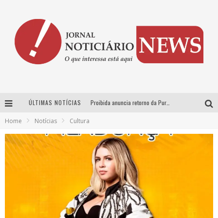
ÚLTIMAS NOTÍCIAS
Proibida anuncia retorno da Puro Malte Extra e consolida trajetória de democratização cervejeira no Brasil
Home
Notícias
Cultura
Wetz Beverages aposta no “premium acessível” para democratizar a alta coquetelaria com garrafas de 1 litro
Chitãozinho & Xororó, Daniel, César Menotti & Fabiano e Zezé Di Camargo & Luciano desembarcam em BH neste sábado
Hot Wheels Monster Trucks Live™ confirma Belo Horizonte na turnê América do Sul 2027