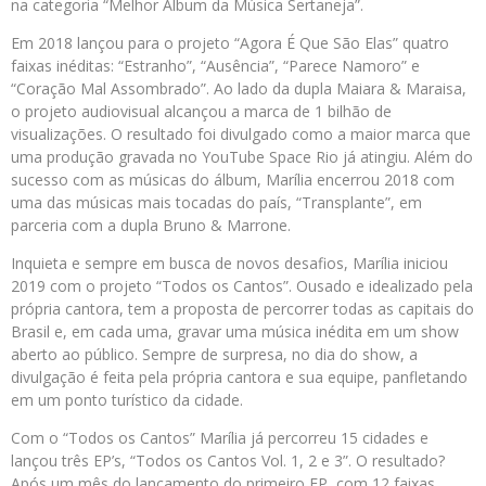
na categoria “Melhor Álbum da Música Sertaneja”.
Em 2018 lançou para o projeto “Agora É Que São Elas” quatro
faixas inéditas: “Estranho”, “Ausência”, “Parece Namoro” e
“Coração Mal Assombrado”. Ao lado da dupla Maiara & Maraisa,
o projeto audiovisual alcançou a marca de 1 bilhão de
visualizações. O resultado foi divulgado como a maior marca que
uma produção gravada no YouTube Space Rio já atingiu. Além do
sucesso com as músicas do álbum, Marília encerrou 2018 com
uma das músicas mais tocadas do país, “Transplante”, em
parceria com a dupla Bruno & Marrone.
Inquieta e sempre em busca de novos desafios, Marília iniciou
2019 com o projeto “Todos os Cantos”. Ousado e idealizado pela
própria cantora, tem a proposta de percorrer todas as capitais do
Brasil e, em cada uma, gravar uma música inédita em um show
aberto ao público. Sempre de surpresa, no dia do show, a
divulgação é feita pela própria cantora e sua equipe, panfletando
em um ponto turístico da cidade.
Com o “Todos os Cantos” Marília já percorreu 15 cidades e
lançou três EP’s, “Todos os Cantos Vol. 1, 2 e 3”. O resultado?
Após um mês do lançamento do primeiro EP, com 12 faixas,