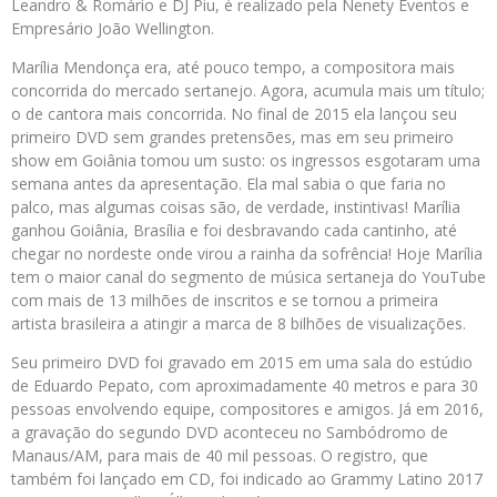
Leandro & Romário e DJ Piu, é realizado pela Nenety Eventos e
Empresário João Wellington.
Marília Mendonça era, até pouco tempo, a compositora mais
concorrida do mercado sertanejo. Agora, acumula mais um título;
o de cantora mais concorrida. No final de 2015 ela lançou seu
primeiro DVD sem grandes pretensões, mas em seu primeiro
show em Goiânia tomou um susto: os ingressos esgotaram uma
semana antes da apresentação. Ela mal sabia o que faria no
palco, mas algumas coisas são, de verdade, instintivas! Marília
ganhou Goiânia, Brasília e foi desbravando cada cantinho, até
chegar no nordeste onde virou a rainha da sofrência! Hoje Marília
tem o maior canal do segmento de música sertaneja do YouTube
com mais de 13 milhões de inscritos e se tornou a primeira
artista brasileira a atingir a marca de 8 bilhões de visualizações.
Seu primeiro DVD foi gravado em 2015 em uma sala do estúdio
de Eduardo Pepato, com aproximadamente 40 metros e para 30
pessoas envolvendo equipe, compositores e amigos. Já em 2016,
a gravação do segundo DVD aconteceu no Sambódromo de
Manaus/AM, para mais de 40 mil pessoas. O registro, que
também foi lançado em CD, foi indicado ao Grammy Latino 2017