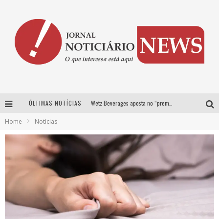
ÚLTIMAS NOTÍCIAS
Wetz Beverages aposta no “premium acessível” para democratizar a alta coquetelaria com garrafas de 1 litro
Home
Notícias
Chitãozinho & Xororó, Daniel, César Menotti & Fabiano e Zezé Di Camargo & Luciano desembarcam em BH neste sábado
Com João Gomes, Calcinha Preta, Clayton & Romário e outros grandes nomes, Festa da Banana vai até domingo em Santa Bárbara do Tugúrio
Proibida anuncia retorno da Puro Malte Extra e consolida trajetória de democratização cervejeira no Brasil