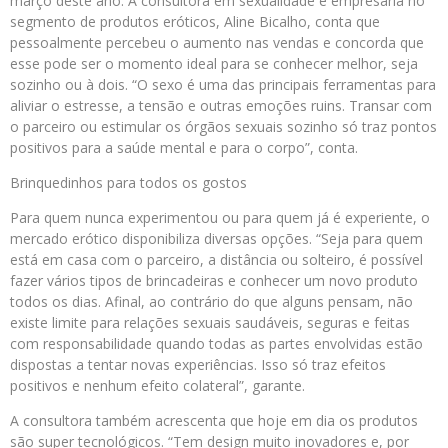
março deste ano. A consultora em sexualidade e empresária no
segmento de produtos eróticos, Aline Bicalho, conta que
pessoalmente percebeu o aumento nas vendas e concorda que
esse pode ser o momento ideal para se conhecer melhor, seja
sozinho ou à dois. “O sexo é uma das principais ferramentas para
aliviar o estresse, a tensão e outras emoções ruins. Transar com
o parceiro ou estimular os órgãos sexuais sozinho só traz pontos
positivos para a saúde mental e para o corpo”, conta.
Brinquedinhos para todos os gostos
Para quem nunca experimentou ou para quem já é experiente, o
mercado erótico disponibiliza diversas opções. “Seja para quem
está em casa com o parceiro, a distância ou solteiro, é possível
fazer vários tipos de brincadeiras e conhecer um novo produto
todos os dias. Afinal, ao contrário do que alguns pensam, não
existe limite para relações sexuais saudáveis, seguras e feitas
com responsabilidade quando todas as partes envolvidas estão
dispostas a tentar novas experiências. Isso só traz efeitos
positivos e nenhum efeito colateral”, garante.
A consultora também acrescenta que hoje em dia os produtos
são super tecnológicos. “Tem design muito inovadores e, por