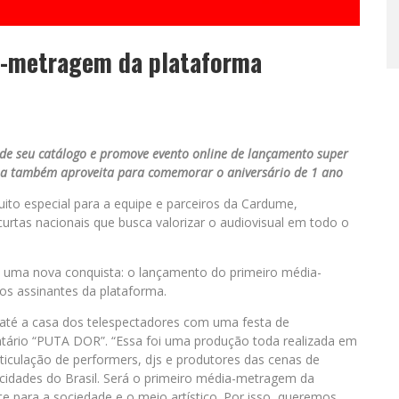
a-metragem da plataforma
nde seu catálogo e promove evento online de lançamento super
a também aproveita para comemorar o aniversário de 1 ano
o especial para a equipe e parceiros da Cardume,
curtas nacionais que busca valorizar o audiovisual em todo o
e uma nova conquista: o lançamento do primeiro média-
os assinantes da plataforma.
até a casa dos telespectadores com uma festa de
tário “PUTA DOR”. “Essa foi uma produção toda realizada em
iculação de performers, djs e produtores das cenas de
 cidades do Brasil. Será o primeiro média-metragem da
para a sociedade e o meio artístico. Por isso, queremos