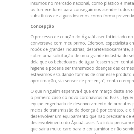
insumos no mercado nacional, como plástico e met
os fornecedores para conseguirmos atender todos o
substitutos de alguns insumos como forma preventiva
Concepção
O processo de criação do ÁguaàLaser foi iniciado no 
conversava com meu primo, Ederson, especialista e
robôs de grandes indústrias, despretensiosamente, 
sobre uma solicitação de uma grande indústria do se
dela que os bebedouros de água fossem sem contato,
higiene e poderia ser transmitido doenças das carnes
estávamos estudando formas de criar esse produto e
aproximação, via sensor de presença”, conta o empr
O que ninguém esperava é que em março deste ano fo
o primeiro caso do novo coronavírus no Brasil, ligu
equipe engenharia de desenvolvimento de produtos p
meios de transmissão da doença é por contato, e o 
desenvolver um equipamento que não precisaria de e
desenvolvimento do ÁguaàLaser. No início pensamo
que sairia muito caro para o consumidor e não serv