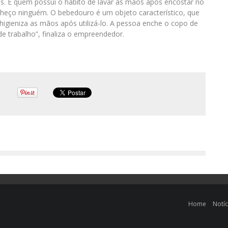
tros. E quem possui o hábito de lavar as mãos após encostar no
eço ninguém. O bebedouro é um objeto característico, que
igieniza as mãos após utilizá-lo. A pessoa enche o copo de
de trabalho”, finaliza o empreendedor.
Home
Notíc