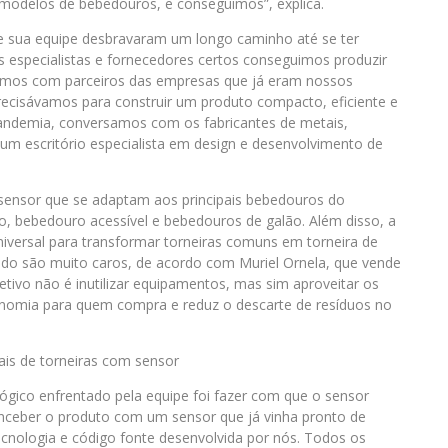
 modelos de bebedouros, e conseguimos”, explica.
 e sua equipe desbravaram um longo caminho até se ter
s especialistas e fornecedores certos conseguimos produzir
amos com parceiros das empresas que já eram nossos
ecisávamos para construir um produto compacto, eficiente e
andemia, conversamos com os fabricantes de metais,
 um escritório especialista em design e desenvolvimento de
 sensor que se adaptam aos principais bebedouros do
o, bebedouro acessível e bebedouros de galão. Além disso, a
iversal para transformar torneiras comuns em torneira de
do são muito caros, de acordo com Muriel Ornela, que vende
jetivo não é inutilizar equipamentos, mas sim aproveitar os
conomia para quem compra e reduz o descarte de resíduos no
ais de torneiras com sensor
ológico enfrentado pela equipe foi fazer com que o sensor
nceber o produto com um sensor que já vinha pronto de
tecnologia e código fonte desenvolvida por nós. Todos os