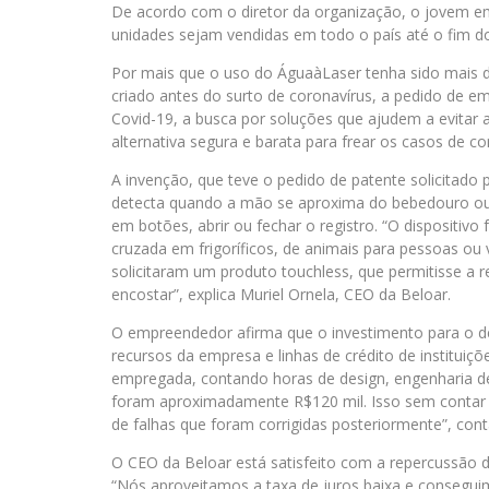
De acordo com o diretor da organização, o jovem em
unidades sejam vendidas em todo o país até o fim d
Por mais que o uso do ÁguaàLaser tenha sido mais
criado antes do surto de coronavírus, a pedido de e
Covid-19, a busca por soluções que ajudem a evitar
alternativa segura e barata para frear os casos de co
A invenção, que teve o pedido de patente solicitado
detecta quando a mão se aproxima do bebedouro ou t
em botões, abrir ou fechar o registro. “O dispositiv
cruzada em frigoríficos, de animais para pessoas ou
solicitaram um produto touchless, que permitisse a
encostar”, explica Muriel Ornela, CEO da Beloar.
O empreendedor afirma que o investimento para o d
recursos da empresa e linhas de crédito de instituiçõ
empregada, contando horas de design, engenharia de s
foram aproximadamente R$120 mil. Isso sem contar e
de falhas que foram corrigidas posteriormente”, cont
O CEO da Beloar está satisfeito com a repercussão d
“Nós aproveitamos a taxa de juros baixa e conseguimo