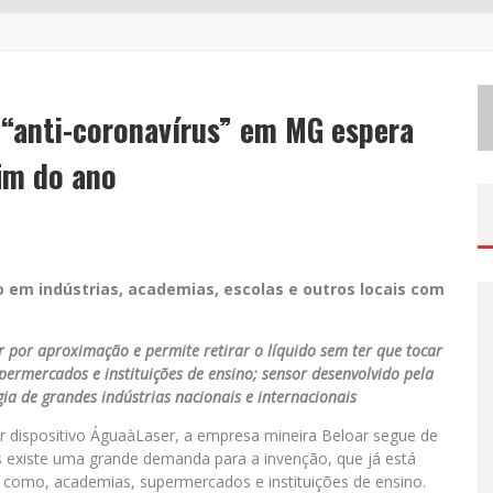
C
HITÃOZINHO & XORORÓ, DANIEL, CÉSAR MENOTTI & FABIANO E ZEZÉ DI CAMARGO & LUCIANO DESEMBARCAM EM BH NESTE SÁBADO
C
OM JOÃO GOMES, CALCINHA PRETA, CLAYTON & ROMÁRIO E OUTROS GRANDES NOMES, FESTA DA BANANA VAI ATÉ DOMINGO EM SANTA BÁRBARA DO TUGÚRIO
 “anti-coronavírus” em MG espera
P
ROIBIDA ANUNCIA RETORNO DA PURO MALTE EXTRA E CONSOLIDA TRAJETÓRIA DE DEMOCRATIZAÇÃO CERVEJEIRA NO BRASIL
fim do ano
em indústrias, academias, escolas e outros locais com
 por aproximação e permite retirar o líquido sem ter que tocar
ermercados e instituições de ensino; sensor desenvolvido pela
a de grandes indústrias nacionais e internacionais
 dispositivo ÁguaàLaser, a empresa mineira Beloar segue de
 existe uma grande demanda para a invenção, que já está
, como, academias, supermercados e instituições de ensino.