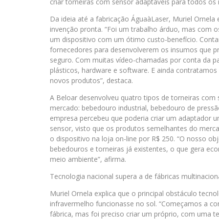
criar torneiras com sensor adaptáveis para todos os
Da ideia até a fabricação ÁguaàLaser, Muriel Ornela
invenção pronta. “Foi um trabalho árduo, mas com o
um dispositivo com um ótimo custo-benefício. Cont
fornecedores para desenvolverem os insumos que pr
seguro. Com muitas vídeo-chamadas por conta da p
plásticos, hardware e software. E ainda contratamos
novos produtos”, destaca.
A Beloar desenvolveu quatro tipos de torneiras com
mercado: bebedouro industrial, bebedouro de pressã
empresa percebeu que poderia criar um adaptador un
sensor, visto que os produtos semelhantes do merca
o dispositivo na loja on-line por R$ 250. “O nosso ob
bebedouros e torneiras já existentes, o que gera e
meio ambiente”, afirma.
Tecnologia nacional supera a de fábricas multinacion
Muriel Ornela explica que o principal obstáculo tecn
infravermelho funcionasse no sol. “Começamos a co
fábrica, mas foi preciso criar um próprio, com uma 