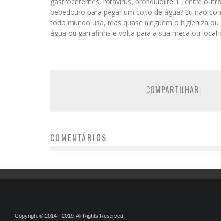
gastroenterites, rotavírus, bronquiolite 1 , entre ou
bebedouro para pegar um copo de água? Eu não conh
todo mundo usa, mas quase ninguém o higieniza ou h
água ou garrafinha e volta para a sua mesa ou local 
COMPARTILHAR:
COMENTÁRIOS
Copyright © 2014 - 2019. All Rights Reserved.