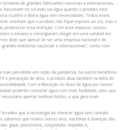
 torneiras de grandes fabricantes nacionais e internacionais,
o funcionam no sol (não sai água quando o produto está
iona sozinho e libera água sem necessidade). Todos esses
neiras orientam que o produto não fique exposto ao sol, mas a
o poderia ter essa restrição. Com esse impasse, nossos
testes e ensaios e conseguiram chegar em uma variável em
mos dizer que apesar de ser uma empresa nacional e de
grandes indústrias nacionais e internacionais”, conta com
ja mais percebido em razão da pandemia, há outros benefícios
-19 e prevenção de vírus, o produto atua também na linha do
acessibilidade. Com a liberação do fluxo de água por sensor
tadas poderão consumir água com mais facilidade, visto que
er necessário apertar nenhum botão, o que gera mais
. “Acredito que a tecnologia de oferecer água sem contato
mas sabemos que muitos outros vírus, bactérias e doenças são
as: gripe, pneumonia, conjuntivite, hepatite A,