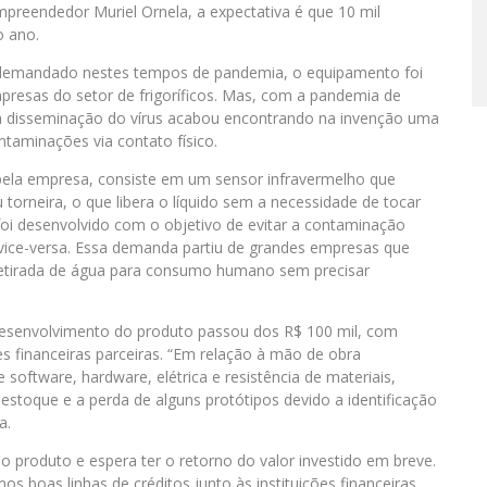
preendedor Muriel Ornela, a expectativa é que 10 mil
o ano.
 demandado nestes tempos de pandemia, o equipamento foi
mpresas do setor de frigoríficos. Mas, com a pandemia de
 a disseminação do vírus acabou encontrando na invenção uma
ntaminações via contato físico.
 pela empresa, consiste em um sensor infravermelho que
orneira, o que libera o líquido sem a necessidade de tocar
o foi desenvolvido com o objetivo de evitar a contaminação
 vice-versa. Essa demanda partiu de grandes empresas que
 retirada de água para consumo humano sem precisar
esenvolvimento do produto passou dos R$ 100 mil, com
es financeiras parceiras. “Em relação à mão de obra
oftware, hardware, elétrica e resistência de materiais,
stoque e a perda de alguns protótipos devido a identificação
a.
o produto e espera ter o retorno do valor investido em breve.
s boas linhas de créditos junto às instituições financeiras