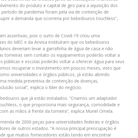
vimento do produto e capital de giro para a aquisição dos
e período de pandemia foram pela via de contenção de
suprir a demanda que ocorreria por bebedouros touchless”,
ram assertivas, pois o surto de Covid-19 criou uma
izes do MEC e da Anvisa instituíram que os bebedouros
alunos deveriam levar a garrafinha de água de casa e não
das torneiras sem contato os equipamentos poderão voltar a
es públicas e escolas poderão voltar a oferecer água para seus
emos recuperar o investimento em poucos meses, visto que
 como universidades e órgãos públicos, já estão abrindo
uma medida preventiva de contenção de doenças,
usão social”, explica o líder do negócio.
bebedouros que já estão instalados. “Criamos um adaptador
touchless, o que proporciona mais segurança, comodidade e
om as mãos à frente da torneira”, explica Muriel Ornela.
enda de 2000 peças para universidades federais e órgãos
dores de outros estados. “A nossa principal preocupação é
ldade que muitos fornecedores estão tendo em encontrar