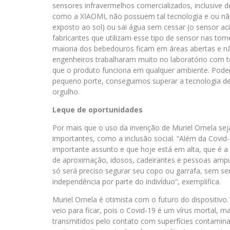
sensores infravermelhos comercializados, inclusive de
como a XIAOMI, não possuem tal tecnologia e ou nã
exposto ao sol) ou sai água sem cessar (o sensor ac
fabricantes que utilizam esse tipo de sensor nas tor
maioria dos bebedouros ficam em áreas abertas e nã
engenheiros trabalharam muito no laboratório com 
que o produto funciona em qualquer ambiente. Pode
pequeno porte, conseguimos superar a tecnologia de 
orgulho.
Leque de oportunidades
Por mais que o uso da invenção de Muriel Ornela se
importantes, como a inclusão social. “Além da Covid
importante assunto e que hoje está em alta, que é a 
de aproximação, idosos, cadeirantes e pessoas ampu
só será preciso segurar seu copo ou garrafa, sem s
independência por parte do indivíduo”, exemplifica.
Muriel Ornela é otimista com o futuro do dispositivo
veio para ficar, pois o Covid-19 é um vírus mortal, 
transmitidos pelo contato com superfícies contaminad