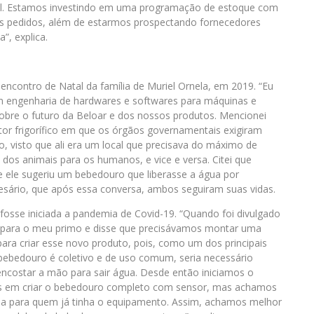
al. Estamos investindo em uma programação de estoque com
s pedidos, além de estarmos prospectando fornecedores
”, explica.
encontro de Natal da família de Muriel Ornela, em 2019. “Eu
m engenharia de hardwares e softwares para máquinas e
sobre o futuro da Beloar e dos nossos produtos. Mencionei
tor frigorífico em que os órgãos governamentais exigiram
 visto que ali era um local que precisava do máximo de
 dos animais para os humanos, e vice e versa. Citei que
 ele sugeriu um bebedouro que liberasse a água por
esário, que após essa conversa, ambos seguiram suas vidas.
sse iniciada a pandemia de Covid-19. “Quando foi divulgado
ei para o meu primo e disse que precisávamos montar uma
ara criar esse novo produto, pois, como um dos principais
bebedouro é coletivo e de uso comum, seria necessário
ncostar a mão para sair água. Desde então iniciamos o
s em criar o bebedouro completo com sensor, mas achamos
iria para quem já tinha o equipamento. Assim, achamos melhor