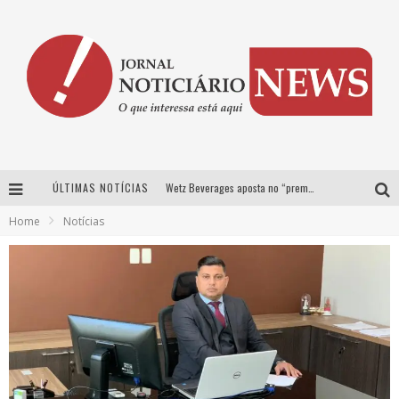
ÚLTIMAS NOTÍCIAS
Wetz Beverages aposta no “premium acessível” para democratizar a alta coquetelaria com garrafas de 1 litro
Home
Notícias
Chitãozinho & Xororó, Daniel, César Menotti & Fabiano e Zezé Di Camargo & Luciano desembarcam em BH neste sábado
Com João Gomes, Calcinha Preta, Clayton & Romário e outros grandes nomes, Festa da Banana vai até domingo em Santa Bárbara do Tugúrio
Proibida anuncia retorno da Puro Malte Extra e consolida trajetória de democratização cervejeira no Brasil