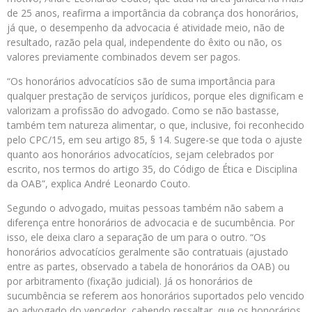
de 25 anos, reafirma a importância da cobrança dos honorários,
já que, o desempenho da advocacia é atividade meio, não de
resultado, razão pela qual, independente do êxito ou não, os
valores previamente combinados devem ser pagos.
“Os honorários advocatícios são de suma importância para
qualquer prestação de serviços jurídicos, porque eles dignificam e
valorizam a profissão do advogado. Como se não bastasse,
também tem natureza alimentar, o que, inclusive, foi reconhecido
pelo CPC/15, em seu artigo 85, § 14. Sugere-se que toda o ajuste
quanto aos honorários advocatícios, sejam celebrados por
escrito, nos termos do artigo 35, do Código de Ética e Disciplina
da OAB”, explica André Leonardo Couto.
Segundo o advogado, muitas pessoas também não sabem a
diferença entre honorários de advocacia e de sucumbência. Por
isso, ele deixa claro a separação de um para o outro. “Os
honorários advocatícios geralmente são contratuais (ajustado
entre as partes, observado a tabela de honorários da OAB) ou
por arbitramento (fixação judicial). Já os honorários de
sucumbência se referem aos honorários suportados pelo vencido
ao advogado do vencedor, cabendo ressaltar, que os honorários