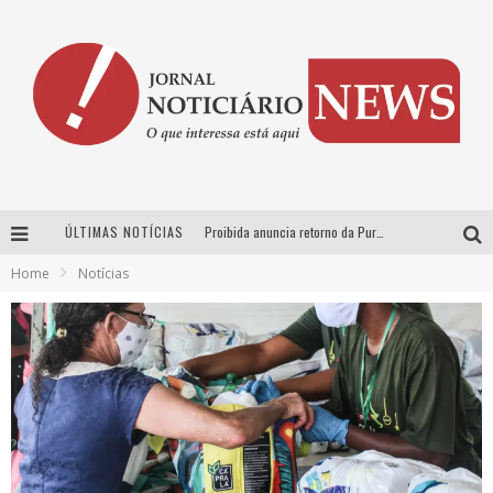
ÚLTIMAS NOTÍCIAS
Proibida anuncia retorno da Puro Malte Extra e consolida trajetória de democratização cervejeira no Brasil
Home
Notícias
Wetz Beverages aposta no “premium acessível” para democratizar a alta coquetelaria com garrafas de 1 litro
Chitãozinho & Xororó, Daniel, César Menotti & Fabiano e Zezé Di Camargo & Luciano desembarcam em BH neste sábado
Hot Wheels Monster Trucks Live™ confirma Belo Horizonte na turnê América do Sul 2027