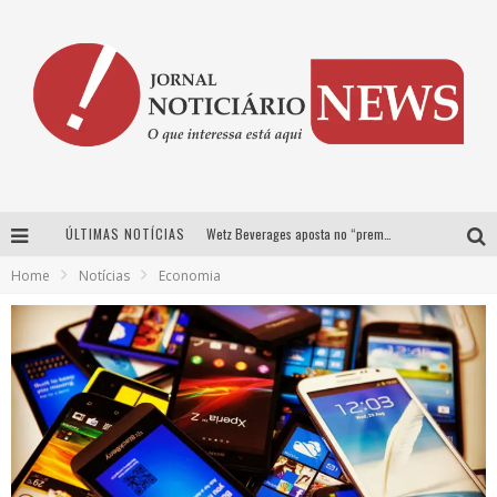
ÚLTIMAS NOTÍCIAS
Wetz Beverages aposta no “premium acessível” para democratizar a alta coquetelaria com garrafas de 1 litro
Home
Notícias
Economia
Chitãozinho & Xororó, Daniel, César Menotti & Fabiano e Zezé Di Camargo & Luciano desembarcam em BH neste sábado
Com João Gomes, Calcinha Preta, Clayton & Romário e outros grandes nomes, Festa da Banana vai até domingo em Santa Bárbara do Tugúrio
Proibida anuncia retorno da Puro Malte Extra e consolida trajetória de democratização cervejeira no Brasil