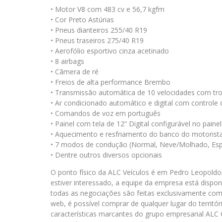
• Motor V8 com 483 cv e 56,7 kgfm
• Cor Preto Astúrias
• Pneus dianteiros 255/40 R19
• Pneus traseiros 275/40 R19
• Aerofólio esportivo cinza acetinado
• 8 airbags
• Câmera de ré
• Freios de alta performance Brembo
• Transmissão automática de 10 velocidades com tr
• Ar condicionado automático e digital com controle
• Comandos de voz em português
• Painel com tela de 12” Digital configurável no pain
• Aquecimento e resfriamento do banco do motorist
• 7 modos de condução (Normal, Neve/Molhado, Espor
• Dentre outros diversos opcionais
O ponto físico da ALC Veículos é em Pedro Leopold
estiver interessado, a equipe da empresa está dispon
todas as negociações são feitas exclusivamente com 
web, é possível comprar de qualquer lugar do territór
características marcantes do grupo empresarial ALC 