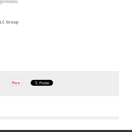
agendadas.
LC
Group