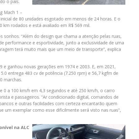
do o país.
ng Mach 1 –
te inicial de 80 unidades esgotado em menos de 24 horas. E o
0 km rodados e está avaliado em R$ 569 mil.
os sonhos. “Além do design que chama a atenção pelas ruas,
e performance e esportividade, junto a exclusividade de uma
aragem terá muito mais que um meio de transporte”, explica
9 e ganhou novas gerações em 1974 e 2003. E, em 2021,
5.0 entrega 483 cv de potência (7.250 rpm) e 56,7 kgfm de
10 marchas.
e 0 a 100 km/h em 4,3 segundos e até 250 km/h, o carro
ista e passageiros. “Ar condicionado digital, comandos de
bancos e outras facilidades com certeza encantarão quem
 que um exemplar como esse dificilmente será visto nas ruas”,
onível na ALC