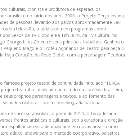
etos culturais, cronista e produtora de espetáculos.
 brasileiro no início dos anos 2000, o Projeto Terça Insana,
lhões de pessoas, levando aos palcos aproximadamente 380
eiros.Na televisão, a atriz atuou em programas como
a dos Sexos da TV Globo e Ra Tim Bum, da TV Cultura. No
go Georgetti, estão entre seus principais trabalhos. Ganhou o
O Pequeno Mago e o Troféu Açorianos de Teatro pela peça O
ovela Haja Coração, da Rede Globo, com a personagem Teodora
o famoso projeto teatral de continuidade intitulado “TERÇA
projeto teatral foi dedicado ao estudo da comédia brasileira,
e seus próprios personagens e textos, e ao fomento das
 visando colaborar com a comediografia nacional.
ões de sucesso absoluto, a partir de 2014, a Terça Insana
rsas frentes artísticas e culturais, sob a curadoria e direção
para espalhar seu selo de qualidade em novas áreas, como
tro adulto, shows para o mercado coorporativo, palestras