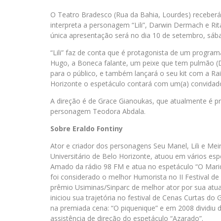
O Teatro Bradesco (Rua da Bahia, Lourdes) receberá e
interpreta a personagem “Lili”, Darwin Dermach e Rit
única apresentação será no dia 10 de setembro, sába
“Lili” faz de conta que é protagonista de um program
Hugo, a Boneca falante, um peixe que tem pulmão (Da
para o público, e também lançará o seu kit com a Ra
Horizonte o espetáculo contará com um(a) convidado
A direção é de Grace Gianoukas, que atualmente é p
personagem Teodora Abdala.
Sobre Eraldo Fontiny
Ator e criador dos personagens Seu Manel, Lili e Mei
Universitário de Belo Horizonte, atuou em vários esp
Amado da rádio 98 FM e atua no espetáculo “O Marid
foi considerado o melhor Humorista no II Festival 
prêmio Usiminas/Sinparc de melhor ator por sua atuaç
iniciou sua trajetória no festival de Cenas Curtas d
na premiada cena: “O piquenique” e em 2008 dividiu
assistência de direção do espetáculo “Azarado”.