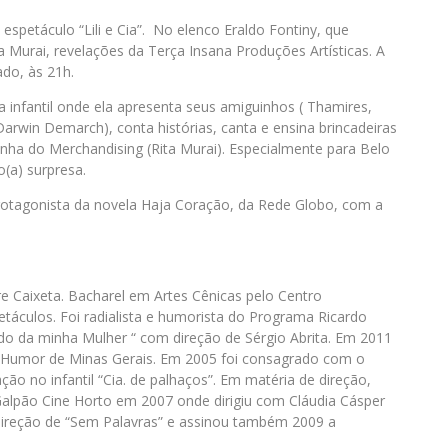
spetáculo “Lili e Cia”. No elenco Eraldo Fontiny, que
a Murai, revelações da Terça Insana Produções Artísticas. A
do, às 21h.
a infantil onde ela apresenta seus amiguinhos ( Thamires,
rwin Demarch), conta histórias, canta e ensina brincadeiras
inha do Merchandising (Rita Murai). Especialmente para Belo
(a) surpresa.
rotagonista da novela Haja Coração, da Rede Globo, com a
re Caixeta. Bacharel em Artes Cênicas pelo Centro
etáculos. Foi radialista e humorista do Programa Ricardo
o da minha Mulher “ com direção de Sérgio Abrita. Em 2011
de Humor de Minas Gerais. Em 2005 foi consagrado com o
ão no infantil “Cia. de palhaços”. Em matéria de direção,
o Galpão Cine Horto em 2007 onde dirigiu com Cláudia Cásper
 direção de “Sem Palavras” e assinou também 2009 a