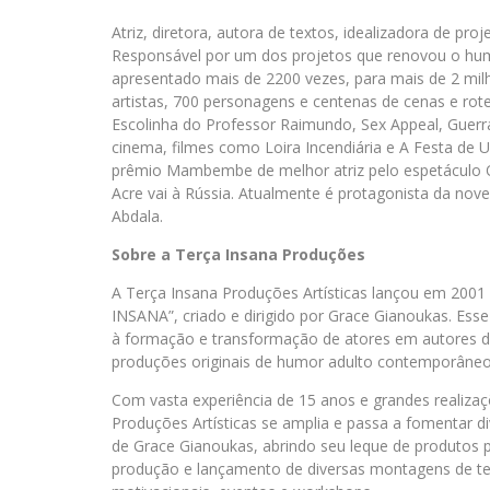
Atriz, diretora, autora de textos, idealizadora de proj
Responsável por um dos projetos que renovou o humor
apresentado mais de 2200 vezes, para mais de 2 mi
artistas, 700 personagens e centenas de cenas e rot
Escolinha do Professor Raimundo, Sex Appeal, Guerr
cinema, filmes como Loira Incendiária e A Festa de U
prêmio Mambembe de melhor atriz pelo espetáculo 
Acre vai à Rússia. Atualmente é protagonista da n
Abdala.
Sobre a Terça Insana Produções
A Terça Insana Produções Artísticas lançou em 2001 
INSANA”, criado e dirigido por Grace Gianoukas. Esse 
à formação e transformação de atores em autores d
produções originais de humor adulto contemporâneo,
Com vasta experiência de 15 anos e grandes realizaç
Produções Artísticas se amplia e passa a fomentar dive
de Grace Gianoukas, abrindo seu leque de produtos 
produção e lançamento de diversas montagens de tea