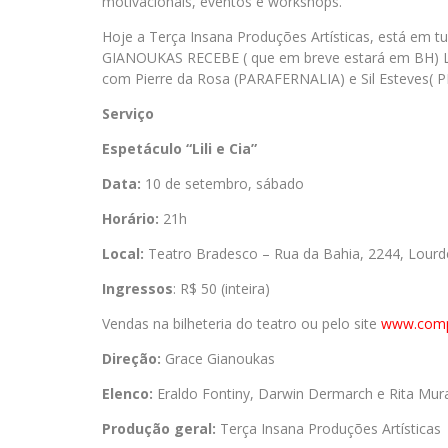
motivacionais, eventos e workshops.
Hoje a Terça Insana Produções Artísticas, está em
GIANOUKAS RECEBE ( que em breve estará em BH) L
com Pierre da Rosa (PARAFERNALIA) e Sil Esteves
Serviço
Espetáculo “Lili e Cia”
Data:
10 de setembro, sábado
Horário:
21h
Local:
Teatro Bradesco – Rua da Bahia, 2244, Lourde
Ingressos
: R$ 50 (inteira)
Vendas na bilheteria do teatro ou pelo site
www.comp
Direção:
Grace Gianoukas
Elenco:
Eraldo Fontiny, Darwin Dermarch e Rita Mur
Produção geral:
Terça Insana Produções Artísticas