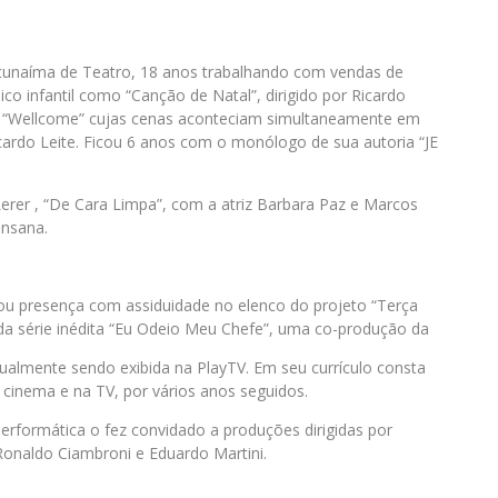
acunaíma de Teatro, 18 anos trabalhando com vendas de
co infantil como “Canção de Natal”, dirigido por Ricardo
as “Wellcome” cujas cenas aconteciam simultaneamente em
cardo Leite. Ficou 6 anos com o monólogo de sua autoria “JE
Lerer , “De Cara Limpa”, com a atriz Barbara Paz e Marcos
Insana.
u presença com assiduidade no elenco do projeto “Terça
 da série inédita “Eu Odeio Meu Chefe”, uma co-produção da
ualmente sendo exibida na PlayTV. Em seu currículo consta
o cinema e na TV, por vários anos seguidos.
erformática o fez convidado a produções dirigidas por
Ronaldo Ciambroni e Eduardo Martini.