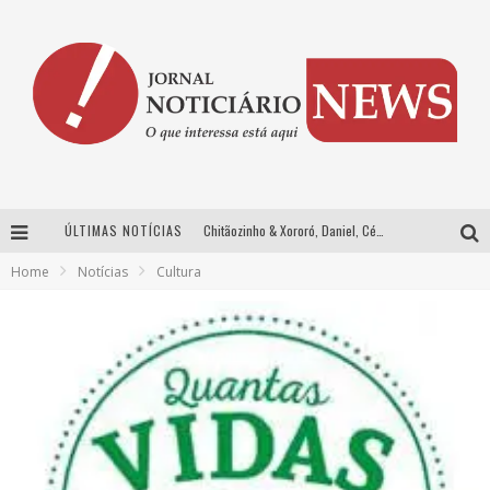
ÚLTIMAS NOTÍCIAS
Chitãozinho & Xororó, Daniel, César Menotti & Fabiano e Zezé Di Camargo & Luciano desembarcam em BH neste sábado
Home
Notícias
Cultura
Com João Gomes, Calcinha Preta, Clayton & Romário e outros grandes nomes, Festa da Banana vai até domingo em Santa Bárbara do Tugúrio
Proibida anuncia retorno da Puro Malte Extra e consolida trajetória de democratização cervejeira no Brasil
Wetz Beverages aposta no “premium acessível” para democratizar a alta coquetelaria com garrafas de 1 litro