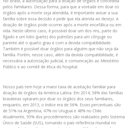
No Brasil, a autorização para a doação de órgãos é concedida
pelos familiares. Dessa forma, para que a vontade em doar os
órgãos após a morte seja atendida, é importante avisar a sua
família sobre essa decisão e pedir que ela atenda ao desejo. A
doação de órgãos pode ocorrer após a morte encefálica ou em
vida. Neste último caso, é possível doar um dos rins, parte do
fígado e um lobo (parte) dos pulmões para um cônjuge ou
parente até o quarto grau e com a devida compatibilidade.
Também é possível doar órgãos para alguém que não seja da
família. Porém, nesse caso, além da devida compatibilidade, é
necessária a autorização judicial, e comunicação ao Ministério
Público e ao comitê de ética do hospital.
Nosso país tem hoje a maior taxa de aceitação familiar para
doação de órgãos da América Latina. Em 2014, 58% das famílias
brasileiras optaram por doar os órgãos dos seus familiares,
enquanto, em 2013, o índice era de 56%. Esses percentuais são
de 51% na Argentina, 47% no Uruguai e 48% no Chile.
Atualmente, 95% dos procedimentos são realizados pelo Sistema
Único de Saúde (SUS), tornando o país referência mundial no