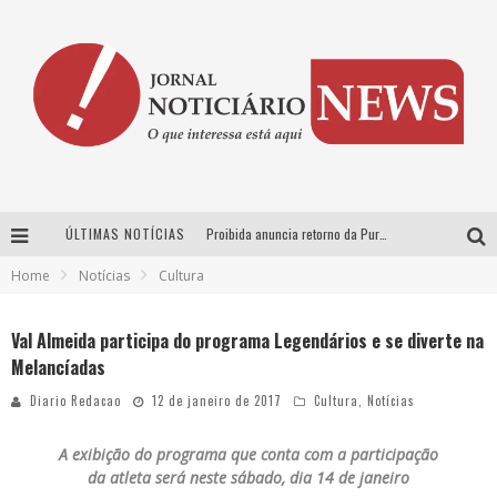
ÚLTIMAS NOTÍCIAS
Proibida anuncia retorno da Puro Malte Extra e consolida trajetória de democratização cervejeira no Brasil
Home
Notícias
Cultura
Wetz Beverages aposta no “premium acessível” para democratizar a alta coquetelaria com garrafas de 1 litro
Chitãozinho & Xororó, Daniel, César Menotti & Fabiano e Zezé Di Camargo & Luciano desembarcam em BH neste sábado
Val Almeida participa do programa Legendários e se diverte na
Melancíadas
Hot Wheels Monster Trucks Live™ confirma Belo Horizonte na turnê América do Sul 2027
Diario Redacao
12 de janeiro de 2017
Cultura
,
Notícias
A exibição do programa que conta com a participação
da atleta será neste sábado, dia 14 de janeiro