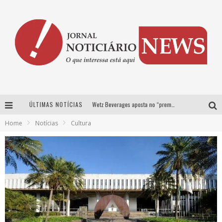
ÚLTIMAS NOTÍCIAS
Wetz Beverages aposta no “premium acessível” para democratizar a alta coquetelaria com garrafas de 1 litro
Home
Notícias
Cultura
Chitãozinho & Xororó, Daniel, César Menotti & Fabiano e Zezé Di Camargo & Luciano desembarcam em BH neste sábado
Com João Gomes, Calcinha Preta, Clayton & Romário e outros grandes nomes, Festa da Banana vai até domingo em Santa Bárbara do Tugúrio
Proibida anuncia retorno da Puro Malte Extra e consolida trajetória de democratização cervejeira no Brasil