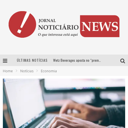
ÚLTIMAS NOTÍCIAS
Wetz Beverages aposta no “premium acessível” para democratizar a alta coquetelaria com garrafas de 1 litro
Home
Notícias
Economia
Chitãozinho & Xororó, Daniel, César Menotti & Fabiano e Zezé Di Camargo & Luciano desembarcam em BH neste sábado
Com João Gomes, Calcinha Preta, Clayton & Romário e outros grandes nomes, Festa da Banana vai até domingo em Santa Bárbara do Tugúrio
Proibida anuncia retorno da Puro Malte Extra e consolida trajetória de democratização cervejeira no Brasil