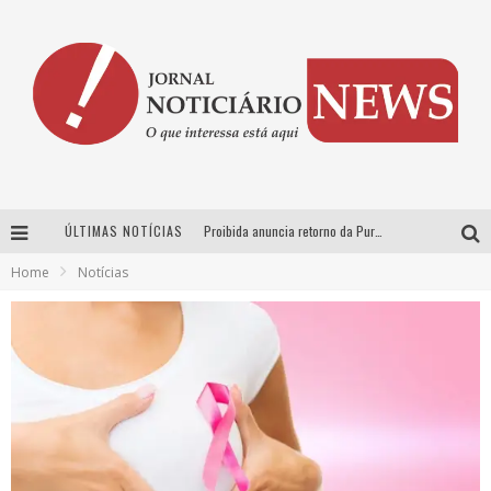
ÚLTIMAS NOTÍCIAS
Proibida anuncia retorno da Puro Malte Extra e consolida trajetória de democratização cervejeira no Brasil
Home
Notícias
Wetz Beverages aposta no “premium acessível” para democratizar a alta coquetelaria com garrafas de 1 litro
Chitãozinho & Xororó, Daniel, César Menotti & Fabiano e Zezé Di Camargo & Luciano desembarcam em BH neste sábado
Hot Wheels Monster Trucks Live™ confirma Belo Horizonte na turnê América do Sul 2027