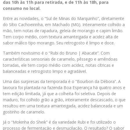
das 10h às 11h para retirada, e de 11h às 18h, para
consumo no local.
Entre as novidades, o “Sul de Minas do Marquinho”, diretamente
do Sítio Cachoeirinha, em Machado (MG). Inteiramente colhido a
mão, tem notas de rapadura, geleia de morango e capim limão.
Tem corpo médio, com textura amanteigada e acidez alta de
sabor málico tipo morango. Seu retrogosto é limpo e doce.
Também novíssimo é o “Rubi do Bruno | Abacate”. Com
características sensoriais de caramelo, pêssego e amêndoas
torradas, ele tem corpo médio com acidez, notas cítricas e
balanceadas e retrogosto limpo e agradável.
Uma das surpresas da temporada é o “Bourbon da Débora”. A
lavoura foi plantada na fazenda Boa Esperança há quatro anos e
tem edição limitada, já que a colheita foi seletiva. Depois de
maduro, foi colhido grão a grão, inteiramente descascado, o que
resultou em uma textura amanteigada, acidez balanceada e um
gostinho de caramelo.
Já o “Mokinha do Sheik” é da variedade Rubi e foi utilizado o
processo de fermentação e desmucilação. O resultado? O sabor