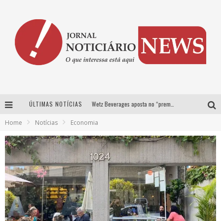
ÚLTIMAS NOTÍCIAS
Wetz Beverages aposta no “premium acessível” para democratizar a alta coquetelaria com garrafas de 1 litro
Home
Notícias
Economia
Chitãozinho & Xororó, Daniel, César Menotti & Fabiano e Zezé Di Camargo & Luciano desembarcam em BH neste sábado
Com João Gomes, Calcinha Preta, Clayton & Romário e outros grandes nomes, Festa da Banana vai até domingo em Santa Bárbara do Tugúrio
Proibida anuncia retorno da Puro Malte Extra e consolida trajetória de democratização cervejeira no Brasil