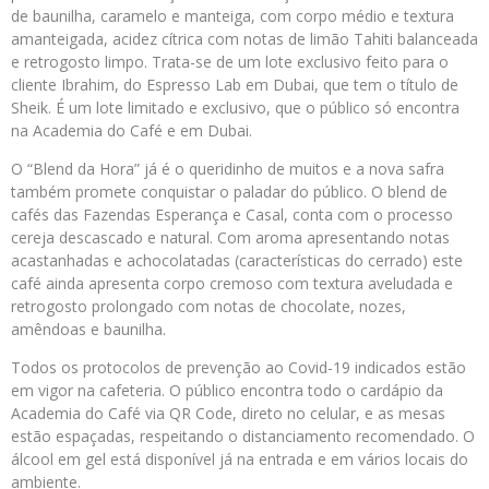
de baunilha, caramelo e manteiga, com corpo médio e textura
amanteigada, acidez cítrica com notas de limão Tahiti balanceada
e retrogosto limpo. Trata-se de um lote exclusivo feito para o
cliente Ibrahim, do Espresso Lab em Dubai, que tem o título de
Sheik. É um lote limitado e exclusivo, que o público só encontra
na Academia do Café e em Dubai.
O “Blend da Hora” já é o queridinho de muitos e a nova safra
também promete conquistar o paladar do público. O blend de
cafés das Fazendas Esperança e Casal, conta com o processo
cereja descascado e natural. Com aroma apresentando notas
acastanhadas e achocolatadas (características do cerrado) este
café ainda apresenta corpo cremoso com textura aveludada e
retrogosto prolongado com notas de chocolate, nozes,
amêndoas e baunilha.
Todos os protocolos de prevenção ao Covid-19 indicados estão
em vigor na cafeteria. O público encontra todo o cardápio da
Academia do Café via QR Code, direto no celular, e as mesas
estão espaçadas, respeitando o distanciamento recomendado. O
álcool em gel está disponível já na entrada e em vários locais do
ambiente.